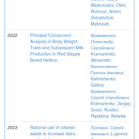
Biloborodov, Oleh
;
Rohovyi, Anton
;
Soloshchuk,
Mykhaylo
2022
Principal Component
Крамаренко,
Analysis of Body Weight
Олександр
Traits and Subsequent Milk
Сергійович
;
Production in Red Steppe
Kramarenko,
Breed Heifers
Alexander
;
Калиниченко,
Галина Іванівна
;
Kalinichenko,
Galina
;
Крамаренко,
Сергій Сергійович
;
Kramarenko, Sergej
;
Susol, Ruslan
;
Papakina, Nataliia
2023
Rational use of oilseed
Луговий, Сергій
waste to increase dairy
Іванович
;
Lugovoy,