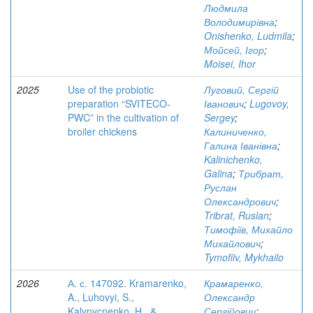
Людмила
Володимирівна
;
Onishenko, Ludmila
;
Мойсей, Ігор
;
Moisei, Ihor
2025
Use of the probiotic
Луговий, Сергій
preparation “SVITECO-
Іванович
;
Lugovoy,
PWC” in the cultivation of
Sergey
;
broiler chickens
Калиниченко,
Галина Іванівна
;
Kalinichenko,
Galina
;
Трибрат,
Руслан
Олександрович
;
Tribrat, Ruslan
;
Тимофіїв, Михайло
Михайлович
;
Tymofiiv, Mykhailo
2026
А. с. 147092. Kramarenko,
Крамаренко,
A., Luhovyi, S.,
Олександр
Kalynycnenko, H., &
Сергійович
;