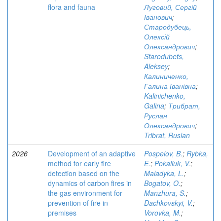
flora and fauna
Луговий, Сергій
Іванович
;
Стародубець,
Олексій
Олександрович
;
Starodubets,
Aleksey
;
Калиниченко,
Галина Іванівна
;
Kalinichenko,
Galina
;
Трибрат,
Руслан
Олександрович
;
Tribrat, Ruslan
2026
Development of an adaptive
Pospelov, B.
;
Rybka,
method for early fire
E.
;
Pokaliuk, V.
;
detection based on the
Maladyka, L.
;
dynamics of carbon fires in
Bogatov, O.
;
the gas environment for
Manzhura, S.
;
prevention of fire in
Dachkovskyi, V.
;
premises
Vorovka, M.
;