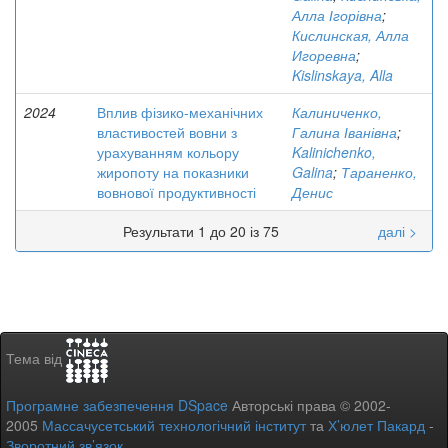
Алла Ігорівна
;
Кислинская, Алла
Игоревна
;
Kislinskaya, Alla
2024
Вплив фізико-механічних
Калиниченко,
властивостей вовни з
Галина Іванівна
;
урахуванням кольору
Kalinichenko,
жиропоту на показники
Galina
;
Тараненко,
вовнової продуктивності
Денис
Результати 1 до 20 із 75
далі >
Тема від
Програмне забезпечення DSpace
Авторські права © 2002-
2005
Массачусетський технологічний інститут
та
Х’юлет Пакард
-
Зворотний зв’язок