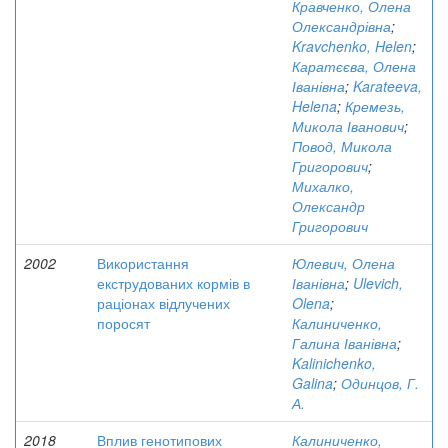
Кравченко, Олена
Олександрівна
;
Kravchenko, Helen
;
Каратєєва, Олена
Іванівна
;
Karateeva,
Helena
;
Кремезь,
Микола Іванович
;
Повод, Микола
Григорович
;
Михалко,
Олександр
Григорович
2002
Використання
Юлевич, Олена
екструдованих кормів в
Іванівна
;
Ulevich,
раціонах відлучених
Olena
;
поросят
Калиниченко,
Галина Іванівна
;
Kalinichenko,
Galina
;
Одинцов, Г.
А.
2018
Вплив генотипових
Калиниченко,