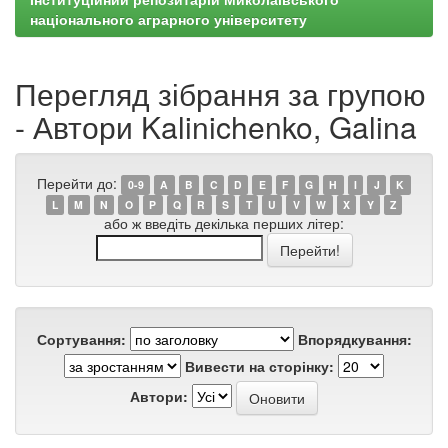
національного аграрного університету
Перегляд зібрання за групою
- Автори Kalinichenko, Galina
Перейти до:
0-9
A
B
C
D
E
F
G
H
I
J
K
L
M
N
O
P
Q
R
S
T
U
V
W
X
Y
Z
або ж введіть декілька перших літер:
Сортування:
Впорядкування:
Вивести на сторінку:
Автори: