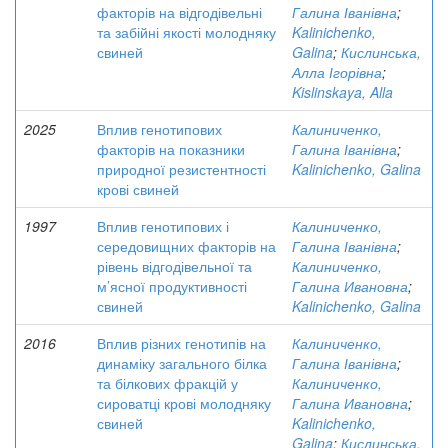
факторів на відгодівельні
Галина Іванівна
;
та забійні якості молодняку
Kalinichenko,
свиней
Galina
;
Кислинська,
Алла Ігорівна
;
Kislinskaya, Alla
2025
Вплив генотипових
Калиниченко,
факторів на показники
Галина Іванівна
;
природної резистентності
Kalinichenko, Galina
крові свиней
1997
Вплив генотипових і
Калиниченко,
середовищних факторів на
Галина Іванівна
;
рівень відгодівельної та
Калиниченко,
м’ясної продуктивності
Галина Ивановна
;
свиней
Kalinichenko, Galina
2016
Вплив різних генотипів на
Калиниченко,
динаміку загального білка
Галина Іванівна
;
та білкових фракцій у
Калиниченко,
сироватці крові молодняку
Галина Ивановна
;
свиней
Kalinichenko,
Galina
;
Кислинська,