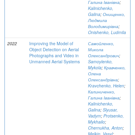
Галина Іванівна
;
Kalinichenko,
Galina
;
Онищенко,
Людмила
Володимирівна
;
Onishenko, Ludmila
2022
Improving the Model of
Самойленко,
Object Detection on Aerial
Микола
Photographs and Video in
Олександрович
;
Unmanned Aerial Systems
Samoylenko,
Mykola
;
Кравченко,
Олена
Олександрівна
;
Kravchenko, Helen
;
Калиниченко,
Галина Іванівна
;
Kalinichenko,
Galina
;
Slyusar,
Vadym
;
Protsenko,
Mykhailo
;
Chernukha, Anton
;
Melkin, Vasyl
;