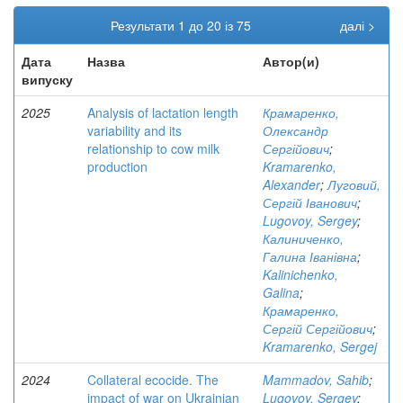
Результати 1 до 20 із 75
далі >
Дата
Назва
Автор(и)
випуску
2025
Analysis of lactation length
Крамаренко,
variability and its
Олександр
relationship to cow milk
Сергійович
;
production
Kramarenko,
Alexander
;
Луговий,
Сергій Іванович
;
Lugovoy, Sergey
;
Калиниченко,
Галина Іванівна
;
Kalinichenko,
Galina
;
Крамаренко,
Сергій Сергійович
;
Kramarenko, Sergej
2024
Collateral ecocide. The
Mammadov, Sahib
;
impact of war on Ukrainian
Lugovoy, Sergey
;