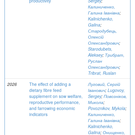
productivity
Sergey
;
Калиниченко,
Галина Іванівна
;
Kalinichenko,
Galina
;
Стародубець,
Олексій
Олександрович
;
Starodubets,
Aleksey
;
Трибрат,
Руслан
Олександрович
;
Tribrat, Ruslan
2026
The effect of adding a
Луговий, Сергій
dietary fibre feed
Іванович
;
Lugovoy,
supplement on sow welfare,
Sergey
;
Повозніков,
reproductive performance,
Микола
;
and farrowing economic
Povoznikov, Mykola
;
indicators
Калиниченко,
Галина Іванівна
;
Kalinichenko,
Galina
;
Онищенко,