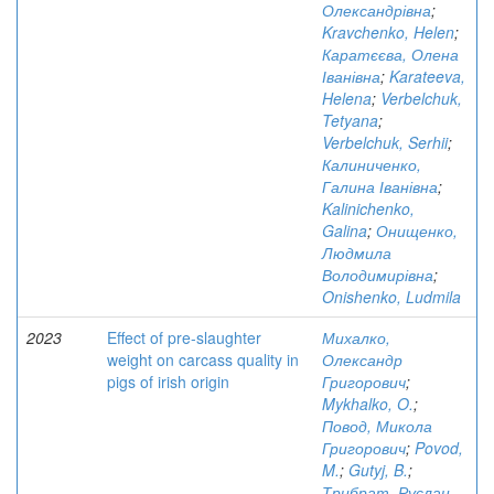
Олександрівна
;
Kravchenko, Helen
;
Каратєєва, Олена
Іванівна
;
Karateeva,
Helena
;
Verbelchuk,
Tetyana
;
Verbelchuk, Serhii
;
Калиниченко,
Галина Іванівна
;
Kalinichenko,
Galina
;
Онищенко,
Людмила
Володимирівна
;
Onishenko, Ludmila
2023
Effect of pre-slaughter
Михалко,
weight on carcass quality in
Олександр
pigs of irish origin
Григорович
;
Mykhalko, O.
;
Повод, Микола
Григорович
;
Povod,
M.
;
Gutyj, B.
;
Трибрат, Руслан