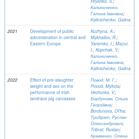
Hryshko, S.
;
Калиниченко,
Галина Іванівна
;
Kalinichenko, Galina
2021
Development of public
Kozhyna, A.
;
administration in central and
Mykhailov, R.
;
Eastern Europe
Yaremko, I.
;
Mazur,
I.
;
Kopchak, Y.
;
Калиниченко,
Галина Іванівна
;
Kalinichenko, Galina
2022
Effect of pre-slaughter
Повод, М. Г.
;
weight and sex on the
Povod, Mykola
;
performance of irish
Vechorka, V.
;
landrace pig carcasses
Бордунова, Ольга
Георгіївна
;
Bordunova, Ol'ha
;
Трибрат, Руслан
Олександрович
;
Tribrat, Ruslan
;
Кравченко, Олена