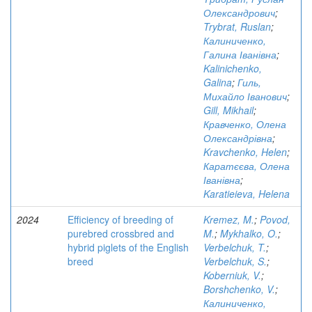
Олександрович
;
Trybrat, Ruslan
;
Калиниченко,
Галина Іванівна
;
Kalinichenko,
Galina
;
Гиль,
Михайло Іванович
;
Gill, Mikhail
;
Кравченко, Олена
Олександрівна
;
Kravchenko, Helen
;
Каратєєва, Олена
Іванівна
;
Karatieieva, Helena
2024
Efficiency of breeding of
Kremez, M.
;
Povod,
purebred crossbred and
M.
;
Mykhalko, O.
;
hybrid piglets of the English
Verbelchuk, T.
;
breed
Verbelchuk, S.
;
Koberniuk, V.
;
Borshchenko, V.
;
Калиниченко,