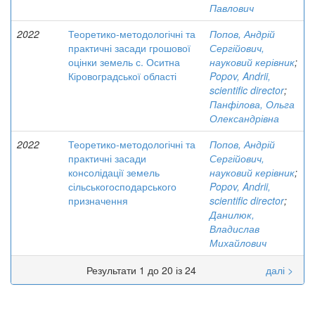
Павлович
2022
Теоретико-методологічні та
Попов, Андрій
практичні засади грошової
Сергійович,
оцінки земель с. Оситна
науковий керівник
;
Кіровоградської області
Popov, Andrii,
scientific director
;
Панфілова, Ольга
Олександрівна
2022
Теоретико-методологічні та
Попов, Андрій
практичні засади
Сергійович,
консолідації земель
науковий керівник
;
сільськогосподарського
Popov, Andrii,
призначення
scientific director
;
Данилюк,
Владислав
Михайлович
Результати 1 до 20 із 24
далі >