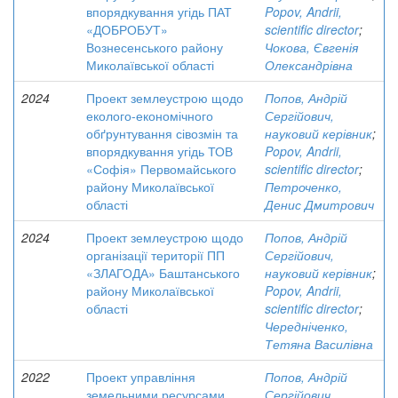
впорядкування угідь ПАТ
Popov, Andrii,
«ДОБРОБУТ»
scientific director
;
Вознесенського району
Чокова, Євгенія
Миколаївської області
Олександрівна
2024
Проект землеустрою щодо
Попов, Андрій
еколого-економічного
Сергійович,
обґрунтування сівозмін та
науковий керівник
;
впорядкування угідь ТОВ
Popov, Andrii,
«Софія» Первомайського
scientific director
;
району Миколаївської
Петроченко,
області
Денис Дмитрович
2024
Проект землеустрою щодо
Попов, Андрій
організації території ПП
Сергійович,
«ЗЛАГОДА» Баштанського
науковий керівник
;
району Миколаївської
Popov, Andrii,
області
scientific director
;
Чередніченко,
Тетяна Василівна
2022
Проект управління
Попов, Андрій
земельними ресурсами
Сергійович,