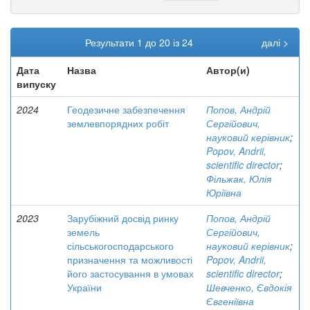
Результати 1 до 20 із 24
далі >
Дата
Назва
Автор(и)
випуску
2024
Геодезичне забезпечення
Попов, Андрій
землевпорядних робіт
Сергійович,
науковий керівник
;
Popov, Andrii,
scientific director
;
Фільжак, Юлія
Юріївна
2023
Зарубіжний досвід ринку
Попов, Андрій
земель
Сергійович,
сільськогосподарського
науковий керівник
;
призначення та можливості
Popov, Andrii,
його застосування в умовах
scientific director
;
України
Шевченко, Євдокія
Євгеніївна