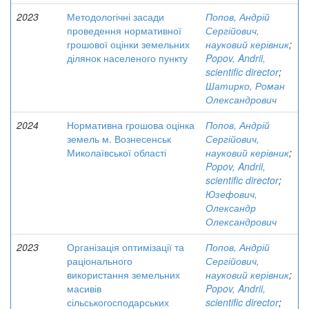
2023
Методологічні засади
Попов, Андрій
проведення нормативної
Сергійович,
грошової оцінки земельних
науковий керівник
;
ділянок населеного пункту
Popov, Andrii,
scientific director
;
Шатирко, Роман
Олександрович
2024
Нормативна грошова оцінка
Попов, Андрій
земель м. Вознесенськ
Сергійович,
Миколаївської області
науковий керівник
;
Popov, Andrii,
scientific director
;
Юзефович,
Олександр
Олександрович
2023
Організація оптимізації та
Попов, Андрій
раціонального
Сергійович,
використання земельних
науковий керівник
;
масивів
Popov, Andrii,
сільськогосподарських
scientific director
;