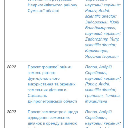
Недригайлівського району
науковий керівник
;
Сумської області
Popov, Andrii,
scientific director
;
Задорожній, Юрій
Володимирович,
науковий керівник
;
Zadorozhniy, Yuriy,
scientific director
;
Караченцев,
Ярослав Ігорович
2022
Проєкт грошової оцінки
Попов, Андрій
земель різного
Сергійович,
функціонального
науковий керівник
;
використання та окремих
Popov, Andrii,
земельних ділянок с.
scientific director
;
Саксагань
Гриневич, Тетяна
Дніпропетровської області
Михайлівна
2022
Проєкт землеустрою щодо
Попов, Андрій
відведення земельних
Сергійович,
ділянок в оренду зі зміною
науковий керівник
;