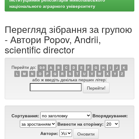
національного аграрного університету
Перегляд зібрання за групою
- Автори Popov, Andrii,
scientific director
Перейти до:
0-9
A
B
C
D
E
F
G
H
I
J
K
L
M
N
O
P
Q
R
S
T
U
V
W
X
Y
Z
або ж введіть декілька перших літер:
Сортування:
Впорядкування:
Вивести на сторінку:
Автори: