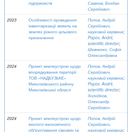
підприємств
Савінов, Богдан
Сергійович
2023
Особливості проведення
Попов, Андрій
інвентаризації земель на
Сергійович,
землях різного цільового
науковий керівник
;
призначення
Popov, Andrii,
scientific director
;
Шевченко, Софія
Олександрівна
2024
Проект землеустрою щодо
Попов, Андрій
впорядкування території
Сергійович,
ТОВ «НАДБУЗЬКЕ»
науковий керівник
;
Миколаївського району
Popov, Andrii,
Миколаївської області
scientific director
;
Холодков,
Олександр
Сергійович
2024
Проект землеустрою щодо
Попов, Андрій
еколого-економічного
Сергійович,
обґрунтування сівозмін та
науковий керівник
;