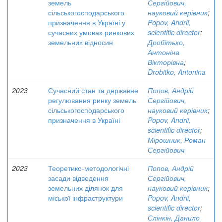
земель
Сергійович,
сільськогосподарського
науковий керівник
;
призначення в Україні у
Popov, Andrii,
сучасних умовах ринкових
scientific director
;
земельних відносин
Дробітько,
Антоніна
Вікторівна
;
Drobitko, Antonina
2023
Сучасний стан та державне
Попов, Андрій
регулювання ринку земель
Сергійович,
сільськогосподарського
науковий керівник
;
призначення в Україні
Popov, Andrii,
scientific director
;
Мірошник, Роман
Сергійович
2023
Теоретико-методологічні
Попов, Андрій
засади відведення
Сергійович,
земельних ділянок для
науковий керівник
;
міської інфраструктури
Popov, Andrii,
scientific director
;
Слінкін, Данило