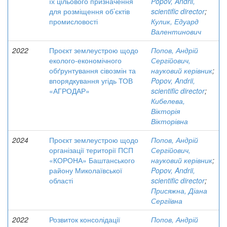
їх цільового призначення
Popov, Andrii,
для розміщення об’єктів
scientific director
;
промисловості
Кулик, Едуард
Валентинович
2022
Проєкт землеустрою щодо
Попов, Андрій
еколого-економічного
Сергійович,
обґрунтування сівозмін та
науковий керівник
;
впорядкування угідь ТОВ
Popov, Andrii,
«АГРОДАР»
scientific director
;
Кибелева,
Вікторія
Вікторівна
2024
Проєкт землеустрою щодо
Попов, Андрій
організації території ПСП
Сергійович,
«КОРОНА» Баштанського
науковий керівник
;
району Миколаївської
Popov, Andrii,
області
scientific director
;
Присяжна, Діана
Сергіївна
2022
Розвиток консолідації
Попов, Андрій