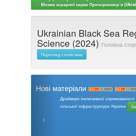
Вiсник аграрної науки Причорномор’я (Ukrain
Ukrainian Black Sea Re
Science (2024)
Головна стор
Перегляд статистики
Нові матеріали
Драйвери інклюзивної спрямованості 
сільської інфраструктури України
S