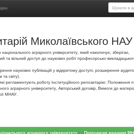
ідка
итарій Миколаївського НАУ
 національного аграрного університету, який накопичує, зберігає,
ий та вільний доступ до наукових робіт професорсько-викладацьког
ення наукових публікацій у відкритому доступі, розширення аудитор
 та світу).
які регламентують роботу Інституційного репозитарію: Положення 
ного аграрного університету, Авторський договір, Вимоги до матеріа
рії МНАУ.
ціонального аграрного університету
Періодичні видання М