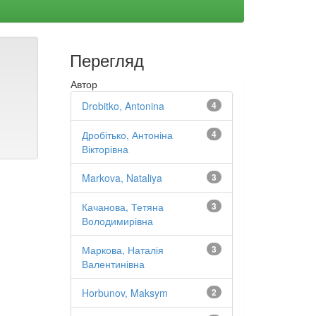
Перегляд
Автор
Drobitko, Antonina
4
Дробітько, Антоніна
4
Вікторівна
Markova, Nataliya
3
Качанова, Тетяна
3
Володимирівна
Маркова, Наталія
3
Валентинівна
Horbunov, Maksym
2