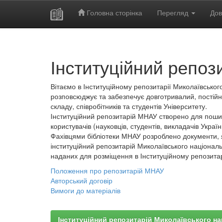
Головна сторінка
Перегляд
Дов
Skip
navigation
Інституційний репоз
Вітаємо в Інституційному репозитарії Миколаївського
розповсюджує та забезпечує довготривалий, постійн
складу, співробітників та студентів Університету.
Інституційний репозитарій МНАУ створено для пошир
користувачів (науковців, студентів, викладачів України
Фахівцями бібліотеки МНАУ розроблено документи, 
інституційний репозитарій Миколаївського національ
наданих для розміщення в Інституційному репозита
Положення про репозитарій МНАУ
Авторський договір
Вимоги до матеріалів
Інституційний репозитарій Миколаївського на