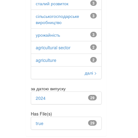
сталий розвиток
3
сільськогосподарське
3
виробництво
урожайність
3
agricultural sector
2
agriculture
2
далі >
за датою випуску
2024
29
Has File(s)
true
29