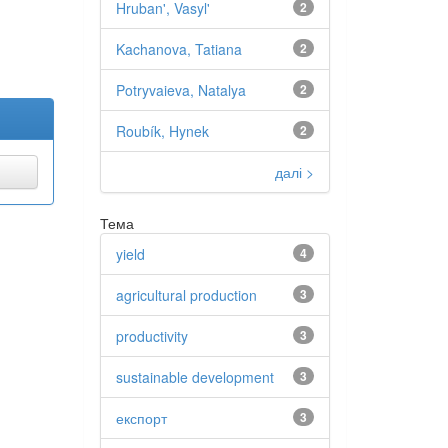
Hruban', Vasyl'
2
Kachanova, Tatiana
2
Potryvaieva, Natalya
2
Roubík, Hynek
2
далі >
Тема
yield
4
agricultural production
3
productivity
3
sustainable development
3
експорт
3