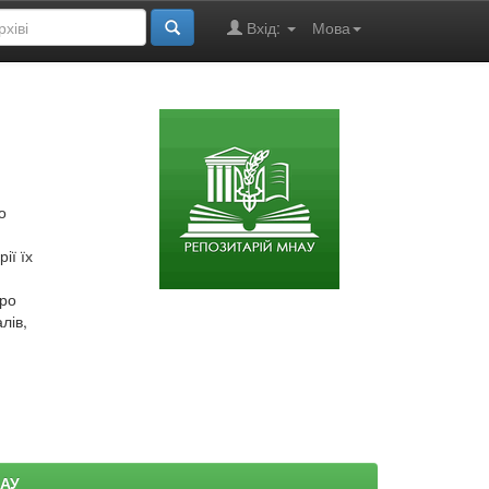
Вхід:
Мова
о
ії їх
про
лів,
НАУ