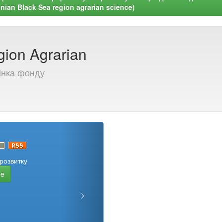
ian Black Sea region agrarian science)
gion Agrarian
інка фонду
розвитку
ee