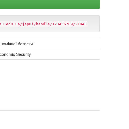
au.edu.ua/jspui/handle/123456789/21840
ономічної безпеки
Economic Security