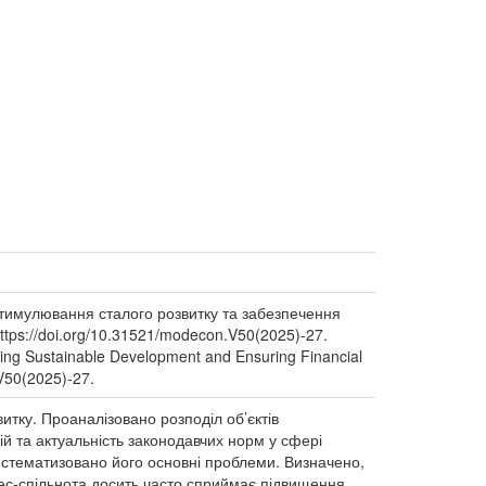
а стимулювання сталого розвитку та забезпечення
ttps://doi.org/10.31521/modecon.V50(2025)-27.
ating Sustainable Development and Ensuring Financial
V50(2025)-27.
тку. Проаналізовано розподіл об’єктів
рій та актуальність законодавчих норм у сфері
систематизовано його основні проблеми. Визначено,
знес-спільнота досить часто сприймає підвищення