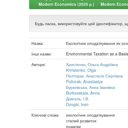
Modern Economics (2025 р.)
Modern Econom
Будь ласка, використовуйте цей ідентифікатор, 
Назва:
Екологічне оподаткування як ос
Інші назви:
Environmental Taxation as a Basi
Автори:
Христенко, Ольга Андріївна
Khristenko, Olga
Полторак, Анастасія Сергіївна
Poltorak, Anastasiya
Бурковська, Анна Іванівна
Burkovskaia, Anna
Довгаль, І.В.
Dovgal, Ivan
Ключові слова:
екологічне оподаткування
сталий розвиток
податки