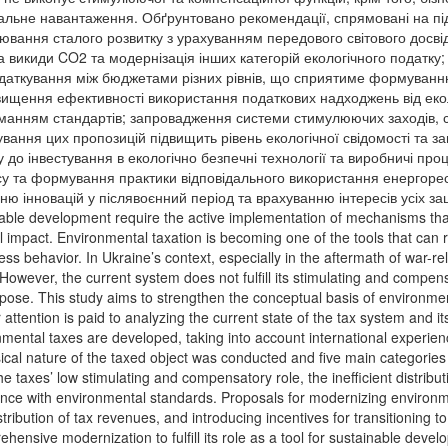
кальне навантаження. Обґрунтовано рекомендації, спрямовані на пі
ювання сталого розвитку з урахуванням передового світового досв
на викиди CO2 та модернізація інших категорій екологічного податку
даткування між бюджетами різних рівнів, що сприятиме формуванню 
двищення ефективності використання податкових надходжень від ек
манням стандартів; запровадження системи стимулюючих заходів, 
вання цих пропозицій підвищить рівень екологічної свідомості та заг
до інвестування в екологічно безпечні технології та виробничі про
есу та формування практики відповідального використання енергор
ю інновацій у післявоєнний період та врахуванню інтересів усіх зац
ble development require the active implementation of mechanisms that
 impact. Environmental taxation is becoming one of the tools that can r
ss behavior. In Ukraine’s context, especially in the aftermath of war-re
 However, the current system does not fulfill its stimulating and compen
urpose. This study aims to strengthen the conceptual basis of environme
 attention is paid to analyzing the current state of the tax system and i
onmental taxes are developed, taking into account international experien
ical nature of the taxed object was conducted and five main categories
e taxes’ low stimulating and compensatory role, the inefficient distribu
nce with environmental standards. Proposals for modernizing environme
stribution of tax revenues, and introducing incentives for transitionin
hensive modernization to fulfill its role as a tool for sustainable devel