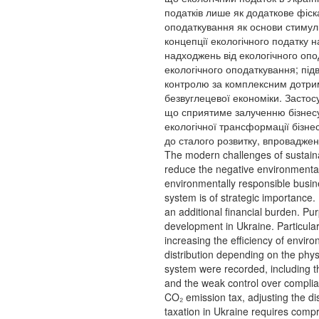
податків лише як додаткове фіс
оподаткування як основи стимул
концепції екологічного податку 
надходжень від екологічного опо
екологічного оподаткування; пі
контролю за комплексним дотри
безвуглецевої економіки. Застосу
що сприятиме залученню бізнесу 
екологічної трансформації бізн
до сталого розвитку, впровадженн
The modern challenges of sustaina
reduce the negative environmental
environmentally responsible busine
system is of strategic importance.
an additional financial burden. P
development in Ukraine. Particular
increasing the efficiency of envir
distribution depending on the phys
system were recorded, including th
and the weak control over complia
CO₂ emission tax, adjusting the di
taxation in Ukraine requires compre