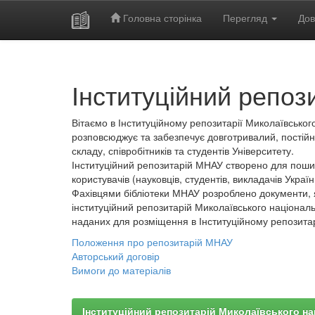
Головна сторінка
Перегляд
Дов
Skip
navigation
Інституційний репоз
Вітаємо в Інституційному репозитарії Миколаївського
розповсюджує та забезпечує довготривалий, постійн
складу, співробітників та студентів Університету.
Інституційний репозитарій МНАУ створено для пошир
користувачів (науковців, студентів, викладачів України
Фахівцями бібліотеки МНАУ розроблено документи, 
інституційний репозитарій Миколаївського національ
наданих для розміщення в Інституційному репозита
Положення про репозитарій МНАУ
Авторський договір
Вимоги до матеріалів
Інституційний репозитарій Миколаївського на