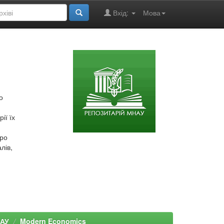
Вхід:
Мова
о
ії їх
про
лів,
НАУ
Modern Economics