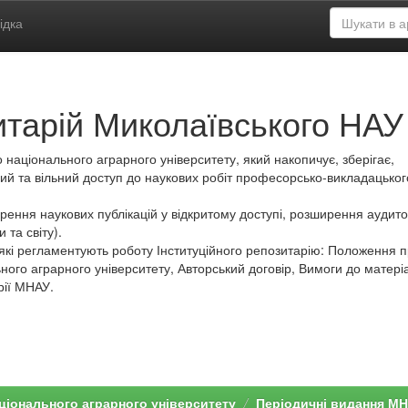
ідка
итарій Миколаївського НАУ
 національного аграрного університету, який накопичує, зберігає,
ий та вільний доступ до наукових робіт професорсько-викладацьког
ення наукових публікацій у відкритому доступі, розширення аудитор
 та світу).
які регламентують роботу Інституційного репозитарію: Положення 
ного аграрного університету, Авторський договір, Вимоги до матеріа
рії МНАУ.
ціонального аграрного університету
Періодичні видання М