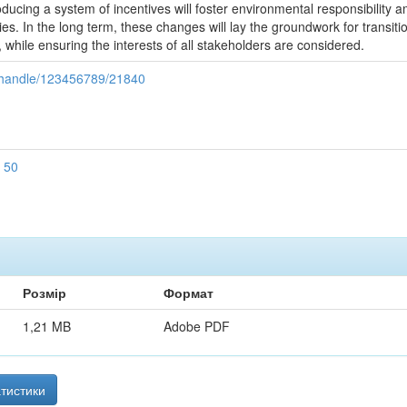
roducing a system of incentives will foster environmental responsibili
es. In the long term, these changes will lay the groundwork for transiti
 while ensuring the interests of all stakeholders are considered.
i/handle/123456789/21840
 50
Розмір
Формат
1,21 MB
Adobe PDF
тистики