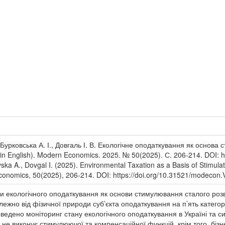
 Бурковська А. І., Довгаль І. В. Екологічне оподаткування як основ
n English). Modern Economics. 2025. № 50(2025). С. 206-214. DOI: h
vska A., Dovgal I. (2025). Environmental Taxation as a Basis of Stimul
onomics, 50(2025), 206-214. DOI: https://doi.org/10.31521/modecon.
 екологічного оподаткування як основи стимулювання сталого розви
алежно від фізичної природи суб’єкта оподаткування на п’ять катего
ведено моніторинг стану екологічного оподаткування в Україні та 
і не виконує стимулюючої та компенсаційної функцій, крім того, бі