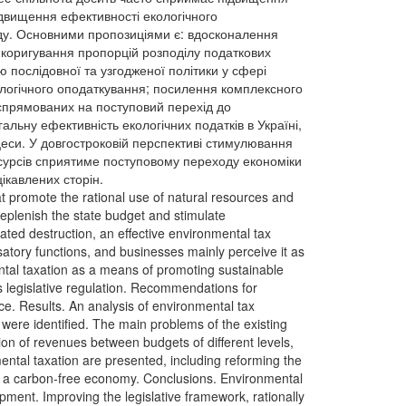
двищення ефективності екологічного
іду. Основними пропозиціями є: вдосконалення
; коригування пропорцій розподілу податкових
послідовної та узгодженої політики у сфері
ологічного оподаткування; посилення комплексного
спрямованих на поступовий перехід до
альну ефективність екологічних податків в Україні,
цеси. У довгостроковій перспективі стимулювання
есурсів сприятиме поступовому переходу економіки
ікавлених сторін.
 promote the rational use of natural resources and
eplenish the state budget and stimulate
lated destruction, an effective environmental tax
satory functions, and businesses mainly perceive it as
ntal taxation as a means of promoting sustainable
ts legislative regulation. Recommendations for
ce. Results. An analysis of environmental tax
 were identified. The main problems of the existing
tion of revenues between budgets of different levels,
ntal taxation are presented, including reforming the
g to a carbon-free economy. Conclusions. Environmental
opment. Improving the legislative framework, rationally