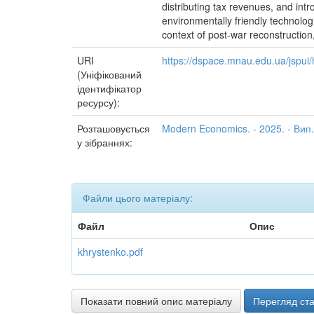
distributing tax revenues, and int
environmentally friendly technologi
context of post-war reconstruction,
URI
https://dspace.mnau.edu.ua/jspu
(Уніфікований
ідентифікатор
ресурсу):
Розташовується
Modern Economics. - 2025. - Вип.
у зібраннях:
Файли цього матеріалу:
Файл
Опис
khrystenko.pdf
Показати повний опис матеріалу
Перегляд ста