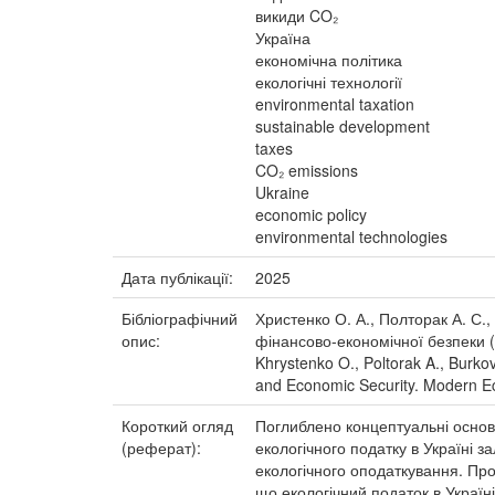
викиди CO₂
Україна
економічна політика
екологічні технології
environmental taxation
sustainable development
taxes
CO₂ emissions
Ukraine
economic policy
environmental technologies
Дата публікації:
2025
Бібліографічний
Христенко О. А., Полторак А. С.,
опис:
фінансово-економічної безпеки (i
Khrystenko O., Poltorak A., Burko
and Economic Security. Modern Ec
Короткий огляд
Поглиблено концептуальні основи
(реферат):
екологічного податку в Україні з
екологічного оподаткування. Про
що екологічний податок в Україн