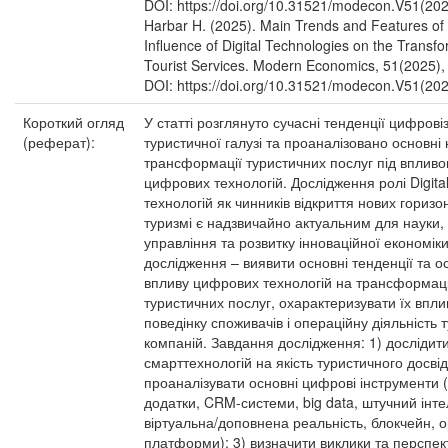
DOI: https://doi.org/10.31521/modecon.V51(202
Harbar H. (2025). Main Trends and Features of
Influence of Digital Technologies on the Transfo
Tourist Services. Modern Economics, 51(2025),
DOI: https://doi.org/10.31521/modecon.V51(202
Короткий огляд
У статті розглянуто сучасні тенденції цифровіз
(реферат):
туристичної галузі та проаналізовано основні
трансформації туристичних послуг під вплив
цифрових технологій. Дослідження ролі Digita
технологій як чинників відкриття нових горизон
туризмі є надзвичайно актуальним для науки,
управління та розвитку інноваційної економік
дослідження – виявити основні тенденції та о
впливу цифрових технологій на трансформац
туристичних послуг, охарактеризувати їх впли
поведінку споживачів і операційну діяльність 
компаній. Завдання дослідження: 1) дослідит
смарттехнологій на якість туристичного досвід
проаналізувати основні цифрові інструменти (
додатки, CRM-системи, big data, штучний інте
віртуальна/доповнена реальність, блокчейн, 
платформи); 3) визначити виклики та перспек