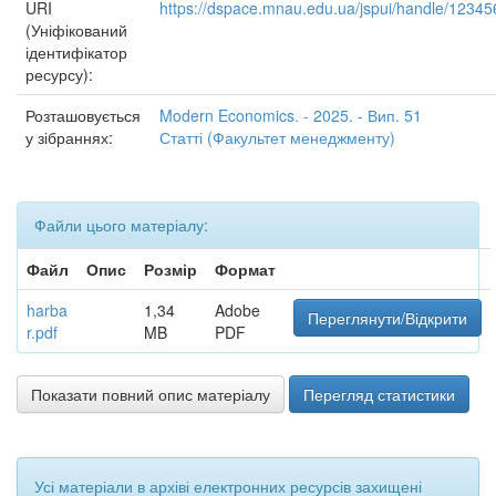
URI
https://dspace.mnau.edu.ua/jspui/handle/1234
(Уніфікований
ідентифікатор
ресурсу):
Розташовується
Modern Economics. - 2025. - Вип. 51
у зібраннях:
Статті (Факультет менеджменту)
Файли цього матеріалу:
Файл
Опис
Розмір
Формат
harba
1,34
Adobe
Переглянути/Відкрити
r.pdf
MB
PDF
Показати повний опис матеріалу
Перегляд статистики
Усі матеріали в архіві електронних ресурсів захищені