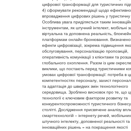
цифрової трансформації для туристичних під
4) сформувати рекомендації щодо ефективно
впровадження цифрових рішень у туристичну д
Особлива увага приділяється таким інноваці
інструментам, як штучний інтелект, мобільні з
віртуальна та доповнена реальність, блокчейн
платформам онлайн-бронювання. Визначено 
ефекти цифровізації, зокрема підвищення яко
обслуговування, персоналізацію пропозицій,
оперативність комунікації з клієнтами та роз
глобального охоплення. Разом із цим окресл
виклики, що постають перед туристичними ко
умовах цифрової трансформації: потреба в 
компетентностях персоналу, захист персонал
та адаптація до швидких змін технологічного
середовища. Зроблено висновок про те, що 
технології є ключовим фактором розвитку та
конкурентоспроможності туристичного бізнесу
столітті. Дослідження присвячене аналізу впл
смарттехнологій – інтернету речей, мобільних
штучного інтелекту, доповненої реальності та
інноваційних рішень = на покращення якості