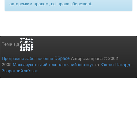
авторським правом, всі права збережені.
Тема від
Програмне забезпечення DSpace
Авторські права © 2002-
2005
Массачусетський технологічний інститут
та
Х’юлет Пакард
-
Зворотний зв’язок