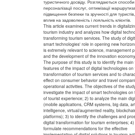
туристичного досвіду. Розглядаються способи
персоналізації послуг, оптимізації маршрутиза
підвищення безпеки та зручності для туристів,
вплив на задоволеність і лояльність клієнтів.
This article examines current trends in digitalizi
tourism industry and analyzes how digital techn
transforming tourism services. The study of digi
smart technologies' role in opening new horizon
is extremely relevant to science, management p
and the development of the innovation economy
The purpose of this study is to identify the main
features of the impact of digital technologies on
transformation of tourism services and to charac
effect on consumer behavior and travel compani
operational activities. The objectives of the study
investigate the impact of smart technologies on 
of tourist experience; 2) to analyze the main digi
(mobile applications, CRM systems, big data, arti
intelligence, virtual/augmented reality, blockchai
platforms); 3) to identify the challenges and pro
digital transformation for tourism enterprises; 4)
formulate recommendations for the effective
implementation of digital solutions in tourism acti