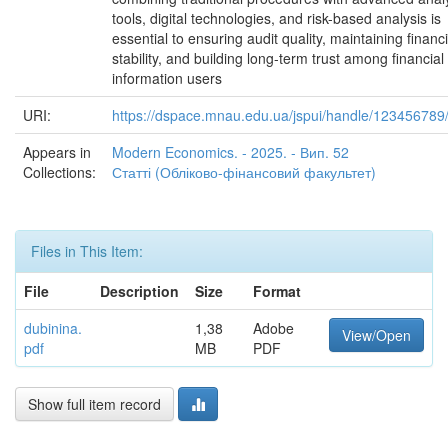
tools, digital technologies, and risk-based analysis is
essential to ensuring audit quality, maintaining financi
stability, and building long-term trust among financial
information users
URI:
https://dspace.mnau.edu.ua/jspui/handle/123456789
Appears in
Modern Economics. - 2025. - Вип. 52
Collections:
Статті (Обліково-фінансовий факультет)
Files in This Item:
File
Description
Size
Format
dubinina.
1,38
Adobe
View/Open
pdf
MB
PDF
Show full item record