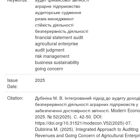
аграрне підприємство
аудиторське судження
ризик-менеджмент
стійкість діяльності
безперервність діяльності
financial statement audit
agricultural enterprise
audit judgment
risk management
business sustainability
going concern
Issue
2025
Date:
Citation:
Дубініна М. В. Інтегрований підхід до аудиту доході
безперервності діяльності аграрних підприємств у
забезпеченні достовірності звітності. Modern Econo
2025. № 52(2025). С. 42-50. DOI:
https://doi.org/10.31521/modecon.V52(2025)-07.
Dubinina M. (2025). Integrated Approach to Auditing
Revenues and Going Concern of Agricultural Enterpri