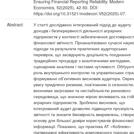
Ensuring Financial Reporting Reliability. Modern
Economics, 52(2025), 42-50. DOI:
https://doi.org/10.31521/modecon.V52(2025)-07.
Abstract:
У статті досліджено інтегрований підхід до аудиту
доходів і безперервності діяльності аграрних
підприємств у контексті забезпечення достовірност
фінансової звітності. Проаналізовано сучасні науко
підходи та результати практичних аудиторських
перевірок, що засвідчують доцільність поєднання
традиційних процедур з аналітичними методами,
сценарним аналізом і тестами чутливості. Обґрун
роль внутрішнього контролю та управлінських страт
формуванні об’єктивних висновків аудитора. Окре
увагу приділено ризикам, пов’язаним із сезонністю
воєнними загрозами та нестабільністю ринкового
середовища, що значною мірою впливають на стій
аграрних підприємств. Зроблено висновок, що
інтегрований аудит дозволяє підвищити прозорість
звітності та знизити ймовірність викривлень, ство
основу для більшої довіри користувачів фінансової
інформації. Показано, що практика АТ «Коблево»
підтверджує ефективність комплексного підходу до