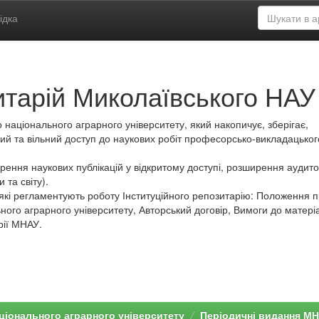
ідка
итарій Миколаївського НАУ
 національного аграрного університету, який накопичує, зберігає,
ий та вільний доступ до наукових робіт професорсько-викладацьког
ення наукових публікацій у відкритому доступі, розширення аудитор
 та світу).
які регламентують роботу Інституційного репозитарію: Положення 
ного аграрного університету, Авторський договір, Вимоги до матеріа
рії МНАУ.
ціонального аграрного університету
Періодичні видання М