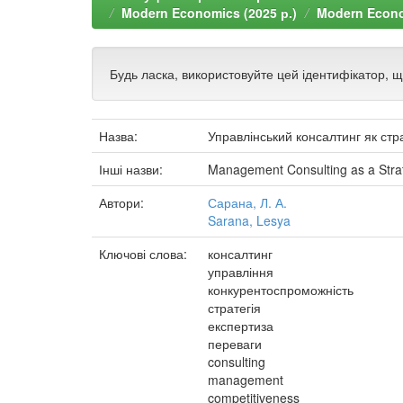
Modern Economics (2025 р.)
Modern Econom
Будь ласка, використовуйте цей ідентифікатор, 
Назва:
Управлінський консалтинг як ст
Інші назви:
Management Consulting as a Strat
Автори:
Сарана, Л. А.
Sarana, Lesya
Ключові слова:
консалтинг
управління
конкурентоспроможність
стратегія
експертиза
переваги
consulting
management
competitiveness