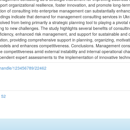
upport organizational resilience, foster innovation, and promote long-te
tion of consulting into enterprise management can substantially enhance 
ndings indicate that demand for management consulting services in Ukrai
lved from being primarily a strategic planning tool to playing a pivotal
g to new challenges. The study highlights several benefits of consultin
ficiency, enhanced risk management, and support for sustainable and di
on, providing comprehensive support in planning, organizing, motivating
odels and enhances competitiveness. Conclusions. Management consulti
 competitiveness amid external instability and internal operational challen
ependent expert assessments to the implementation of innovative techno
i/handle/123456789/22462
 52