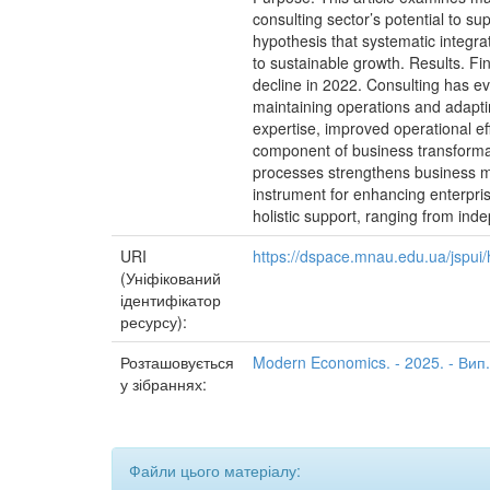
consulting sector’s potential to s
hypothesis that systematic integra
to sustainable growth. Results. Fi
decline in 2022. Consulting has evo
maintaining operations and adaptin
expertise, improved operational ef
component of business transformati
processes strengthens business m
instrument for enhancing enterprise
holistic support, ranging from ind
URI
https://dspace.mnau.edu.ua/jspu
(Уніфікований
ідентифікатор
ресурсу):
Розташовується
Modern Economics. - 2025. - Вип.
у зібраннях:
Файли цього матеріалу: