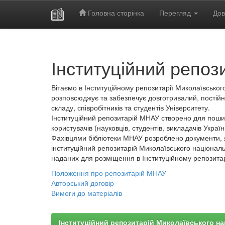
Головна сторінка
Перегляд
Дов
Skip
navigation
Інституційний репоз
Вітаємо в Інституційному репозитарії Миколаївського
розповсюджує та забезпечує довготривалий, постійн
складу, співробітників та студентів Університету.
Інституційний репозитарій МНАУ створено для пошир
користувачів (науковців, студентів, викладачів України
Фахівцями бібліотеки МНАУ розроблено документи, 
інституційний репозитарій Миколаївського національ
наданих для розміщення в Інституційному репозита
Положення про репозитарій МНАУ
Авторський договір
Вимоги до матеріалів
Інституційний репозитарій Миколаївського на