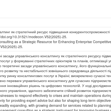
салтинг як стратегічний ресурс підвищення конкурентоспроможності
://doi.org/10.31521/modecon.V52(2025)-25.
sulting as a Strategic Resource for Enhancing Enterprise Competiti
.V52(2025)-25.
ні засади управлінського консалтингу як стратегічного ресурсу під
слуг у формуванні стратегічних орієнтирів та планів, оптимізації у
но теоретичні засади управлінського консалтингу, його функціональн
ого розвитку та нестабільності зовнішнього середовища діяльності п
тку ринку консалтингових послуг в Україні; виокремлено сучасні тен
ено переваги управлінського консалтингу для сучасних підприємств,
ння інноваційних рішень та цифрових технологій. У ході досліджен
ого управління, здатного забезпечити стійкий розвиток підприємств 
nesses to respond effectively to crises and maintain operations duri
nly for providing expert advice but also for shaping long-term objecti
steadily expanding, with growing demand for services related to plannin
nagement consulting as a strategic instrument for improving business co