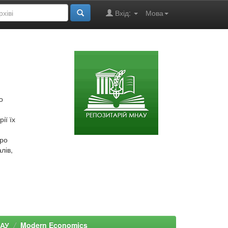
Вхід:
Мова
о
ії їх
про
лів,
НАУ
Modern Economics