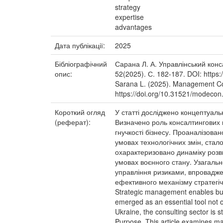
strategy
expertise
advantages
Дата публікації:
2025
Бібліографічний
Сарана Л. А. Управлінський кон
опис:
52(2025). С. 182-187. DOI: https
Sarana L. (2025). Management Con
https://doi.org/10.31521/modecon
Короткий огляд
У статті досліджено концептуаль
(реферат):
Визначено роль консалтингових по
гнучкості бізнесу. Проаналізова
умовах технологічних змін, стал
охарактеризовано динаміку розви
умовах воєнного стану. Узагальн
управління ризиками, впровадже
ефективного механізму стратегічн
Strategic management enables busi
emerged as an essential tool not o
Ukraine, the consulting sector is 
Purpose. This article examines ma