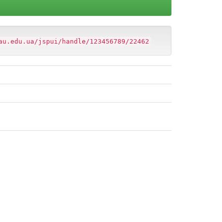
au.edu.ua/jspui/handle/123456789/22462