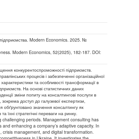
 підприємства. Modern Economics. 2025. №
veness. Modern Economics, 52(2025), 182-187. DOI:
вищення конкурентоспроможності підприємств.
правлінських процесів і забезпеченні організаційної
і характеристики та особливості трансформації в
ідприємств. На основі статистичних даних
денції зміни попиту на консалтингові послуги в
 зокрема доступ до галузевої експертизи,
ня обґрунтовано значення консалтингу як
та їхні стратегічні переваги на ринку.
ng challenging periods. Management consulting has
ves and enhancing a company’s adaptive capacity. In
g, crisis management, and digital transformation.
mpetitiveness in Ukraine. It investigates the