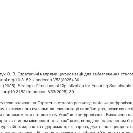
ратух О. В. Стратегічні напрями цифровізації для забезпечення стал
://doi.org/10.31521/modecon.V53(2025)-30.
. (2025). Strategic Directions of Digitalization for Ensuring Sustaina
doi.org/10.31521/modecon.V53(2025)-30.
 суттєво впливає на Стратегію сталого розвитку, оскільки цифровіз
тку інклюзивного суспільства; екологізації виробництва; розвитку ос
м напрямом сталого розвитку України є цифровізація. Визначено на
рств за типом місцевості та за країнами; володіння населенням ба
руктурі зайнятих; частка підприємств, які впроваджують нові цифрові 
в держуправлінні. Розглянуто розвиток ІТ-сфери в України за міжн