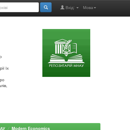
Вхід:
Мова
о
ії їх
про
лів,
НАУ
Modern Economics