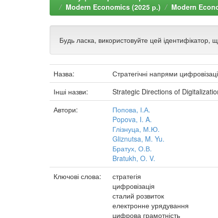
Modern Economics (2025 р.)
Modern Econom
Будь ласка, використовуйте цей ідентифікатор, 
Назва:
Стратегічні напрями цифровізаці
Інші назви:
Strategic Directions of Digitaliza
Автори:
Попова, І.А.
Popova, I. A.
Глізнуца, М.Ю.
Gliznutsa, M. Yu.
Братух, О.В.
Bratukh, O. V.
Ключові слова:
стратегія
цифровізація
сталий розвиток
електронне урядування
цифрова грамотність