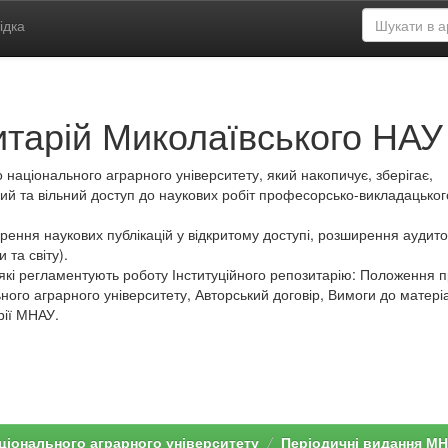
ідка
итарій Миколаївського НАУ
 національного аграрного університету, який накопичує, зберігає,
ий та вільний доступ до наукових робіт професорсько-викладацьког
ення наукових публікацій у відкритому доступі, розширення аудитор
 та світу).
які регламентують роботу Інституційного репозитарію: Положення 
ного аграрного університету, Авторський договір, Вимоги до матеріа
рії МНАУ.
ціонального аграрного університету
Періодичні видання М