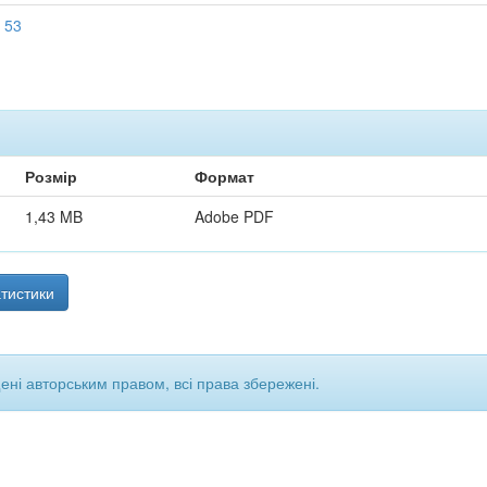
 53
Розмір
Формат
1,43 MB
Adobe PDF
тистики
щені авторським правом, всі права збережені.