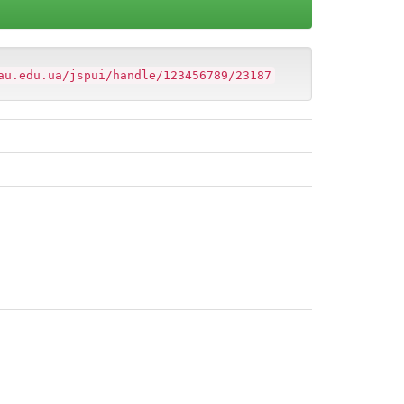
au.edu.ua/jspui/handle/123456789/23187