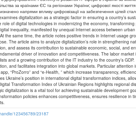
льства за країнами ЄС та регіонами України; цифрової якості життя
значено напрями впливу цифровізації на забезпечення цілей сталог
e examines digitalization as a strategic factor in ensuring a country’s 
the role of digital technologies in modernizing the economy, transforming 
digital inequality, manifested by unequal Internet access between urban an
t the same time, the article notes positive trends in Internet usage gro
se. The article aims to analyze digitalization’s role in strengthening na
ation, and assess its contribution to sustainable economic, social, and
undamental driver of innovation and competitiveness. The labor market i
ists and a growing contribution of the IT industry to the country’s GDP.
n, and facilitates integration into global markets. Particular attention i
app, “ProZorro” and “e-Health, ” which increase transparency, efficiency
 Ukraine’s position in international digital transformation indices, allo
Digital Transformation Index of Ukrainian Regions highlights regional di
ic digitalization is a vital tool for achieving sustainable development 
ansformation policies enhances competitiveness, ensures resilience in ti
ts.
i/handle/123456789/23187