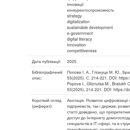
інновації
конкурентоспроможність
strategy
digitalization
sustainable development
e-government
digital literacy
innovation
competitiveness
Дата публікації:
2025
Бібліографічний
Попова І. А., Глізнуца М. Ю., Б
опис:
53(2025). С. 214-221. DOI: https
Popova I., Gliznutsa M., Bratukh O
53(2025), 214-221. DOI: https://
Короткий огляд
Анотація. Розвиток цифровізації
(реферат):
підприємств, так і держав; розви
статті доведено, що пріоритетни
доступ до Інтернету домогоспода
спеціалістів в ІТ-сфері, та в ст
трансформацію; онлайн-послуги 