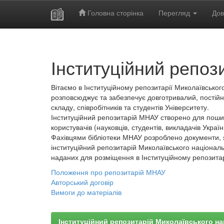
Головна сторінка
Перегляд
Дов
Skip
navigation
Інституційний репоз
Вітаємо в Інституційному репозитарії Миколаївського
розповсюджує та забезпечує довготривалий, постійн
складу, співробітників та студентів Університету.
Інституційний репозитарій МНАУ створено для пошир
користувачів (науковців, студентів, викладачів України
Фахівцями бібліотеки МНАУ розроблено документи, 
інституційний репозитарій Миколаївського національ
наданих для розміщення в Інституційному репозита
Положення про репозитарій МНАУ
Авторський договір
Вимоги до матеріалів
Інституційний репозитарій Миколаївського на