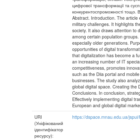
цифрової трансформації та суспі
конкурентоспроможності тощо. Ви
Abstract. Introduction. The articl
military challenges. It highlights 
society. It also draws attention to 
among certain population groups. A
especially older generations. Purpo
opportunities of digital transform
that digitalization has become a f
an increasing number of IT special
competitiveness, promotes innovatio
such as the Diia portal and mobile 
businesses. The study also analyzes
global digital space. Creating the 
Conclusions. In conclusion, strateg
Effectively implementing digital tr
European and global digital marke
URI
https://dspace.mnau.edu.ua/jspu
(Уніфікований
ідентифікатор
ресурсу):