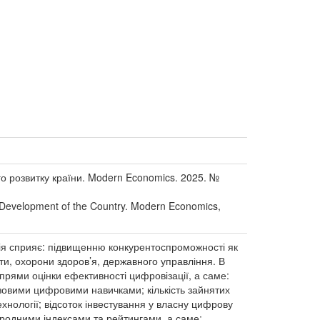
ого розвитку країни. Modern Economics. 2025. №
ble Development of the Country. Modern Economics,
ація сприяє: підвищенню конкурентоспроможності як
віти, охорони здоров’я, державного управління. В
прями оцінки ефективності цифровізації, а саме:
зовими цифровими навичками; кількість зайнятих
технології; відсоток інвестування у власну цифрову
ародними індексами та рейтингами, а саме: