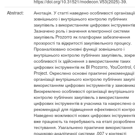
https://doi.org/10.31521/modecon.V53(2025)-39.
Abstract:
Анотація. У статті наведено особливості організації
зовнішнього і внутрішнього контролю публічних
закупівель з використанням цифрових інструментів
Зазначено роль і значення електронної системи
закупівель Prozorro як платформи забезпечення
прозорості та відкритості закупівельного процесу.
Проаналізовано основні функції зовнішнього і
внутрішнього контролю публічних закупівель, зокр
особливості їх здійснення з використанням таких
цифрових інструментів як BI Prozorro, YouControl, C
Project. Окреслено основні практичні рекомендації
організації внутрішнього контролю публічних закупі
використанням цифрових інструментів у замовника
Виокремлено особливості організації внутрішнього
контролю публічних закупівель з використанням
цифрових інструментів в учасника та накреслено о
рекомендації для підвищення ефективності контр
Наведено можливості нових цифрових інструментів
вже працюють та перебувають на етапі розробленн
тестування. Узагальнено практичне використання
пошуково-аналітичної системи .007 у контексті