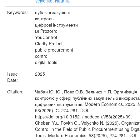
Velychko, Nataliia
Keywords:
публічні закупівлі
контроль
цифрові інструменти
ВІ Prozorro
YouControl
Clarity Project
public procurement
control
digital tools
Issue
2025
Date:
Citation:
Чебан Ю. Ю., Повх О.В. Величко Н.П. Організація
контролю у сфері публічних закупівель з використ
цифрових інструментів. Modern Economics. 2025. 
53(2025). С. 274-281. DOI:
https://doi.org/10.31521/modecon.V53(2025)-39.
Cheban Yu., Povkh O., Velychko N. (2025). Organizat
Control in the Field of Public Procurement using Digit
Tools. Modern Economics, 53(2025), 274-281. DOI: