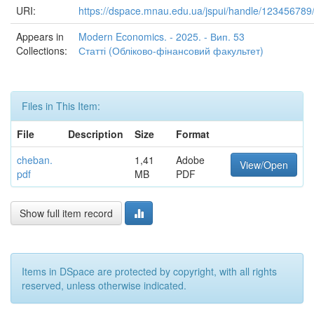
URI:
https://dspace.mnau.edu.ua/jspui/handle/123456789
Appears in
Modern Economics. - 2025. - Вип. 53
Collections:
Статті (Обліково-фінансовий факультет)
Files in This Item:
File
Description
Size
Format
cheban.
1,41
Adobe
View/Open
pdf
MB
PDF
Show full item record
Items in DSpace are protected by copyright, with all rights
reserved, unless otherwise indicated.