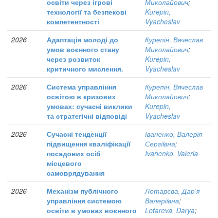
освіти через ігрові
Миколайович
;
технології та безпекові
Kurepin,
компетентності
Vyacheslav
2026
Адаптація молоді до
Курепін, Вячеслав
умов воєнного стану
Миколайович
;
через розвиток
Kurepin,
критичного мислення.
Vyacheslav
2026
Система управління
Курепін, Вячеслав
освітою в кризових
Миколайович
;
умовах: сучасні виклики
Kurepin,
та стратегічні відповіді
Vyacheslav
2026
Сучасні тенденції
Іваненко, Валерія
підвищення кваліфікації
Сергіївна
;
посадових осіб
Ivanenko, Valeria
місцевого
самоврядування
2026
Механізм публічного
Лотарєва, Дар'я
управління системою
Валеріївна
;
освіти в умовах воєнного
Lotareva, Darya
;