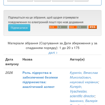
Підпишіться на це зібрання, щоб щодня отримувати
повідомлення по електронній пошті про нові додавання
Матеріали зібрання (Сортування за Дати збереження у за
спаданням порядку): 1 до 20 з 175
далі >
Дата
Назва
Автор(и)
випуску
2026
Роль лідерства в
Курепін, Вячеслав
забезпеченні безпеки
Миколайович,
підприємства:
науковий керівник
;
аналітичний аспект
Kurepin,
Vyacheslav,
scientific director
;
Іваненко, Валерія