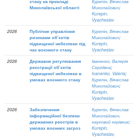
стану на прикладі
Курепін, Вячеслав
Миколаївської області
Миколайович
;
Kurepin,
Vyacheslav
2026
Публічне управління
Курепін, Вячеслав
ризиками об’єктів
Миколайович
;
підвищеної небезпеки під
Kurepin,
час воєнного стану
Vyacheslav
2026
Державне регулювання
Іваненко, Валерія
реєстрації об’єктів
Сергіївна
;
підвищеної небезпеки в
Ivanenko, Valeria
;
умовах воєнного стану
Курепін, Вячеслав
Миколайович
;
Kurepin,
Vyacheslav
2026
Забезпечення
Курепін, Вячеслав
інформаційної безпеки
Миколайович,
державних реєстрів в
науковий керівник
;
умовах воєнних загроз
Kurepin,
Vyacheslav,