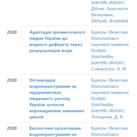
scientific director
;
Дідняк, Анастасія
Валеріївна
;
Didnyak, Anastasia
2026
Адаптація промисловості
Курепін, Вячеслав
півдня України до
Миколайович,
водного дефіциту через
науковий керівник
;
рециркуляцію води
Kurepin,
Vyacheslav,
scientific director
;
Сиворотка, Н. М.
2026
Оптимізація
Курепін, Вячеслав
водокористування на
Миколайович,
підприємствах
науковий керівник
;
південного регіону
Kurepin,
України шляхом
Vyacheslav,
впровадження замкнених
scientific director
;
циклів
Лотарєва, Д. В.
2026
Екологічно орієнтоване
Курепін, Вячеслав
водокористування на
Миколайович,