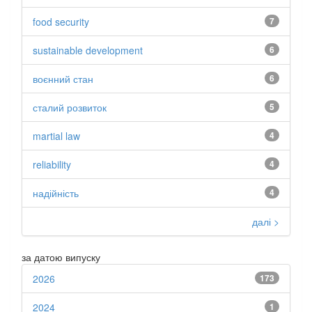
food security
7
sustainable development
6
воєнний стан
6
сталий розвиток
5
martial law
4
reliability
4
надійність
4
далі >
за датою випуску
2026
173
2024
1