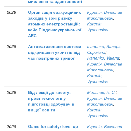
мислення та адаптивності
2026
Організація евакуаційних
Курепін, Вячеслав
заходів у зоні ризику
Миколайович
;
атомних електростанцій:
Kurepin,
кейс Південноукраїнської
Vyacheslav
АЕС
2026
Автоматизовани системи
Іваненко, Валерія
відкривання укриттів під
Сергіївна
;
час повітряних тривог
Ivanenko, Valeria
;
Курепін, Вячеслав
Миколайович
;
Kurepin,
Vyacheslav
2026
Від лекції до квесту:
Мельник, Н. С.
;
ігрові технології у
Курепін, Вячеслав
підготовці здобувачів
Миколайович
;
вищої освіти
Kurepin,
Vyacheslav
2026
Game for safety: level up
Курепін, Вячеслав