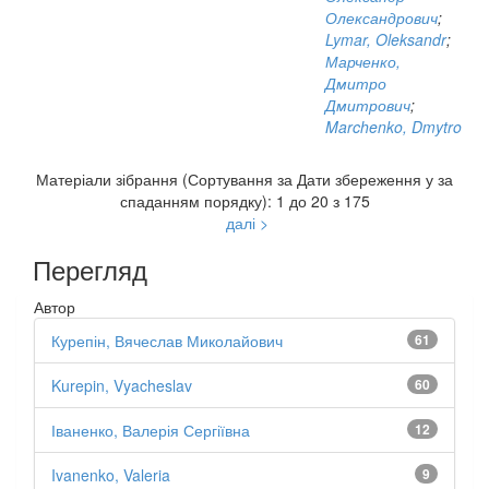
Олександрович
;
Lymar, Oleksandr
;
Марченко,
Дмитро
Дмитрович
;
Marchenko, Dmytro
Матеріали зібрання (Сортування за Дати збереження у за
спаданням порядку): 1 до 20 з 175
далі >
Перегляд
Автор
Курепін, Вячеслав Миколайович
61
Kurepin, Vyacheslav
60
Іваненко, Валерія Сергіївна
12
Ivanenko, Valeria
9