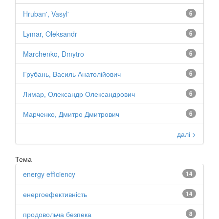
Hruban', Vasyl'
6
Lymar, Oleksandr
6
Marchenko, Dmytro
6
Грубань, Василь Анатолійович
6
Лимар, Олександр Олександрович
6
Марченко, Дмитро Дмитрович
6
далі >
Тема
energy efficiency
14
енергоефективність
14
продовольча безпека
8