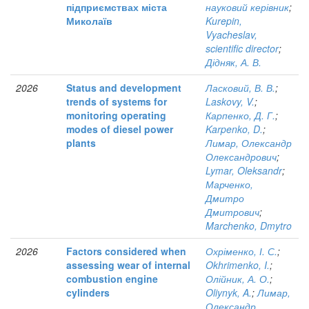
підприємствах міста
науковий керівник
;
Миколаїв
Kurepin,
Vyacheslav,
scientific director
;
Дідняк, А. В.
2026
Status and development
Ласковий, В. В.
;
trends of systems for
Laskovy, V.
;
monitoring operating
Карпенко, Д. Г.
;
modes of diesel power
Karpenko, D.
;
plants
Лимар, Олександр
Олександрович
;
Lymar, Oleksandr
;
Марченко,
Дмитро
Дмитрович
;
Marchenko, Dmytro
2026
Factors considered when
Охріменко, І. С.
;
assessing wear of internal
Okhrimenko, I.
;
combustion engine
Олійник, А. О.
;
cylinders
Oliynyk, A.
;
Лимар,
Олександр