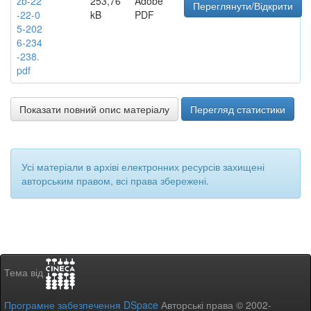
zb-22
253,76
Adobe
Переглянути/Відкрити
-22-0
kB
PDF
5-202
6-234
-238.
pdf
Показати повний опис матеріалу
Перегляд статистики
Усі матеріали в архіві електронних ресурсів захищені
авторським правом, всі права збережені.
Тема від
Програмне забезпечення DSpace
Авторські права © 2002-