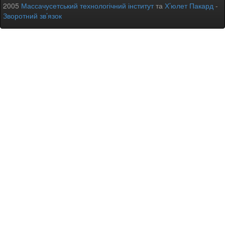
2005
Массачусетський технологічний інститут
та
Х’юлет Пакард
-
Зворотний зв’язок