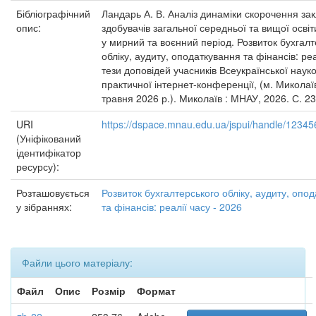
Бібліографічний
Ландарь А. В. Аналіз динаміки скорочення зак
опис:
здобувачів загальної середньої та вищої освіти
у мирний та воєнний період. Розвиток бухгалт
обліку, аудиту, оподаткування та фінансів: реа
тези доповідей учасників Всеукраїнської наук
практичної інтернет-конференції, (м. Миколаї
травня 2026 р.). Миколаїв : МНАУ, 2026. С. 2
URI
https://dspace.mnau.edu.ua/jspui/handle/1234
(Уніфікований
ідентифікатор
ресурсу):
Розташовується
Розвиток бухгалтерського обліку, аудиту, опо
у зібраннях:
та фінансів: реалії часу - 2026
Файли цього матеріалу:
Файл
Опис
Розмір
Формат