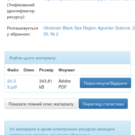
(Уніфікований
ідентифікатор
ресурсу):
Розташовується
Ukrainian Black Sea Region Agrarian Science. 2
у зібраннях:
30, № 2
Файли цього матеріалу:
Файл
Опис
Розмір
Формат
20-2
343,81
Adobe
Переглянути/Відкрити
9.pdf
kB
PDF
Показати повний опис матеріалу
Перегляд статистики
Усі матеріали в архіві електронних ресурсів захищені
авторським правом, всі права збережені.