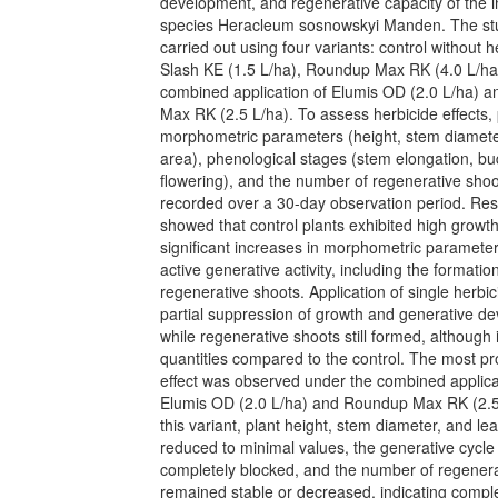
development, and regenerative capacity of the i
species Heracleum sosnowskyi Manden. The st
carried out using four variants: control without h
Slash KE (1.5 L/ha), Roundup Max RK (4.0 L/ha
combined application of Elumis OD (2.0 L/ha) 
Max RK (2.5 L/ha). To assess herbicide effects, 
morphometric parameters (height, stem diameter
area), phenological stages (stem elongation, bu
flowering), and the number of regenerative sho
recorded over a 30-day observation period. Res
showed that control plants exhibited high growth
significant increases in morphometric paramete
active generative activity, including the formatio
regenerative shoots. Application of single herbic
partial suppression of growth and generative d
while regenerative shoots still formed, although 
quantities compared to the control. The most 
effect was observed under the combined applica
Elumis OD (2.0 L/ha) and Roundup Max RK (2.5 
this variant, plant height, stem diameter, and le
reduced to minimal values, the generative cycl
completely blocked, and the number of regenera
remained stable or decreased, indicating compl