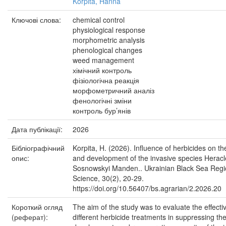
Korpita, Hanna
Ключові слова:
chemical control
physiological response
morphometric analysis
phenological changes
weed management
хімічний контроль
фізіологічна реакція
морфометричний аналіз
фенологічні зміни
контроль бур’янів
Дата публікації:
2026
Бібліографічний
Korpita, H. (2026). Influence of herbicides on t
опис:
and development of the invasive species Herac
Sosnowskyi Manden.. Ukrainian Black Sea Regi
Science, 30(2), 20-29.
https://doi.org/10.56407/bs.agrarian/2.2026.20
Короткий огляд
The aim of the study was to evaluate the effecti
(реферат):
different herbicide treatments in suppressing th