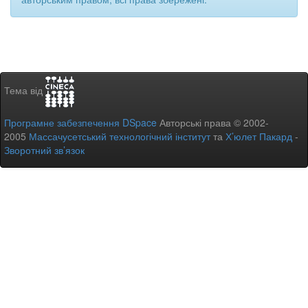
Тема від
Програмне забезпечення DSpace
Авторські права © 2002-
2005
Массачусетський технологічний інститут
та
Х’юлет Пакард
-
Зворотний зв’язок