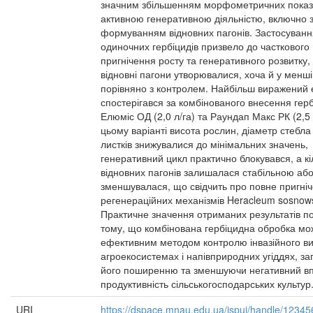
значним збільшенням морфометричних показн
активною генеративною діяльністю, включно 
формуванням відновних пагонів. Застосуванн
одиночних гербіцидів призвело до часткового
пригнічення росту та генеративного розвитку,
відновні пагони утворювалися, хоча й у меншій
порівняно з контролем. Найбільш виражений
спостерігався за комбінованого внесення герб
Елюміс ОД (2,0 л/га) та Раундап Макс РК (2,5 
цьому варіанті висота рослин, діаметр стебл
листків знижувалися до мінімальних значень,
генеративний цикл практично блокувався, а кі
відновних пагонів залишалася стабільною аб
зменшувалася, що свідчить про повне пригні
регенераційних механізмів Heracleum sosnows
Практичне значення отриманих результатів по
тому, що комбінована гербіцидна обробка мо
ефективним методом контролю інвазійного ви
агроекосистемах і напівприродних угіддях, за
його поширенню та зменшуючи негативний в
продуктивність сільськогосподарських культур
URI
https://dspace.mnau.edu.ua/jspui/handle/1234