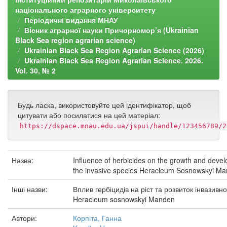
національного аграрного університету
Періодичні видання МНАУ
Вiсник аграрної науки Причорномор’я (Ukrainian
Black Sea region agrarian science)
Ukrainian Black Sea Region Agrarian Science (2026)
Ukrainian Black Sea Region Agrarian Science. 2026.
Vol. 30, № 2
Будь ласка, використовуйте цей ідентифікатор, щоб
цитувати або посилатися на цей матеріал:
https://dspace.mnau.edu.ua/jspui/handle/123456789/2
Назва:
Influence of herbicides on the growth and deve
the invasive species Heracleum Sosnowskyi M
Інші назви:
Вплив гербіцидів на ріст та розвиток інвазивн
Heracleum sosnowskyi Manden
Автори:
Корпіта, Ганна