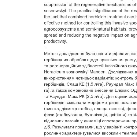
suppression of the regenerative mechanisms o
sosnowskyi. The practical significance of the resu
the fact that combined herbicide treatment can 
effective method for controlling this invasive spe
agroecosystems and semi-natural habitats, preve
spread and reducing the negative impact on agri
productivity.
-
Метою дослідження було оцінити ефективніст
гербіцидних обробок щодо пригнічення росту,
та регенераційних здібностей інвазійного вид
Heracleum sosnowskyi Manden. Дослідження в
використанням чотирьох варіантів: контроль 
гербіцидів, Слаш КЕ (1,5 л/га), Раундап Макс Р
га), а також комбіноване внесення Елюміс ОД 
та Раундап Макс РК (2,5 л/га). Для оцінки ефе
гербіцидів визначали морфометричні показни
(висота, діаметр стебла, площа листків), фено
фази (стеблування, бутонізація, цвітіння) та кі
відновних пагонів у динаміці спостережень п
діб. Результати показали, що у варіанті контр
рослини характеризувалися високими темпам