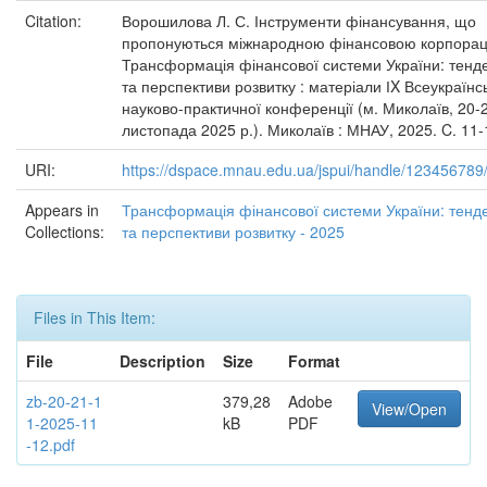
Citation:
Ворошилова Л. С. Інструменти фінансування, що
пропонуються міжнародною фінансовою корпорац
Трансформація фінансової системи України: тенде
та перспективи розвитку : матеріали ІX Всеукраїнс
науково-практичної конференції (м. Миколаїв, 20-
листопада 2025 р.). Миколаїв : МНАУ, 2025. C. 11-
URI:
https://dspace.mnau.edu.ua/jspui/handle/123456789
Appears in
Трансформація фінансової системи України: тенде
Collections:
та перспективи розвитку - 2025
Files in This Item:
File
Description
Size
Format
zb-20-21-1
379,28
Adobe
View/Open
1-2025-11
kB
PDF
-12.pdf