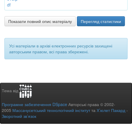
df
Показати повний опис матеріалу
Перегляд статистики
Усі матеріали в архіві електронних ресурсів захищені
авторським правом, всі права збережені.
Тема від
Програмне забезпечення DSpace
Авторські права © 2002-
2005
Массачусетський технологічний інститут
та
Х’юлет Пакард
-
Зворотний зв’язок