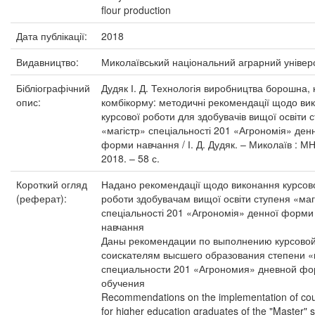
flour production
Дата публікації:
2018
Видавництво:
Миколаївський національний аграрний універ
Бібліографічний
Дудяк І. Д. Технологія виробництва борошна, к
опис:
комбікорму: методичні рекомендації щодо ви
курсової роботи для здобувачів вищої освіти 
«магістр» спеціальності 201 «Агрономія» ден
форми навчання / І. Д. Дудяк. – Миколаїв : М
2018. – 58 с.
Короткий огляд
Надано рекомендації щодо виконання курсов
(реферат):
роботи здобувачам вищої освіти ступеня «маг
спеціальності 201 «Агрономія» денної форми
навчання
Даны рекомендации по выполнению курсово
соискателям высшего образования степени «
специальности 201 «Агрономия» дневной ф
обучения
Recommendations on the implementation of co
for higher education graduates of the "Master" s