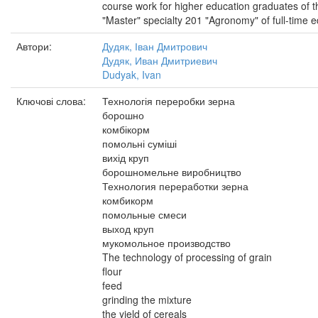
course work for higher education graduates of t
"Master" specialty 201 "Agronomy" of full-time 
Автори:
Дудяк, Іван Дмитрович
Дудяк, Иван Дмитриевич
Dudyak, Ivan
Ключові слова:
Технологія переробки зерна
борошно
комбікорм
помольні суміші
вихід круп
борошномельне виробництво
Технология переработки зерна
комбикорм
помольные смеси
выход круп
мукомольное производство
The technology of processing of grain
flour
feed
grinding the mixture
the yield of cereals