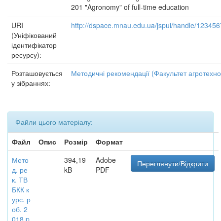
201 "Agronomy" of full-time education
URI
http://dspace.mnau.edu.ua/jspui/handle/12345
(Уніфікований
ідентифікатор
ресурсу):
Розташовується
Методичні рекомендації (Факультет агротехно
у зібраннях:
Файли цього матеріалу:
Файл
Опис
Розмір
Формат
Мето
394,19
Adobe
Переглянути/Відкрити
д. ре
kB
PDF
к. ТВ
БКК к
урс. р
об. 2
018.p