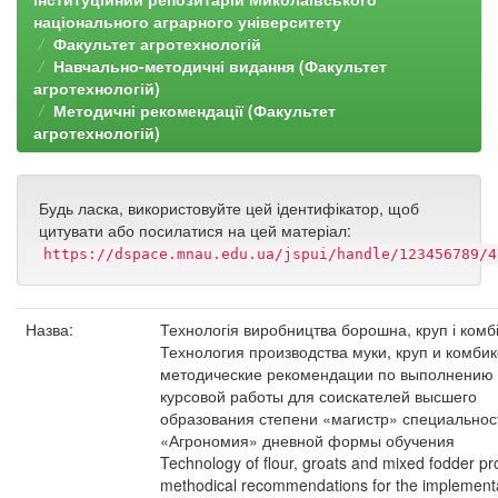
національного аграрного університету
Факультет агротехнологій
Навчально-методичні видання (Факультет
агротехнологій)
Методичні рекомендації (Факультет
агротехнологій)
Будь ласка, використовуйте цей ідентифікатор, щоб
цитувати або посилатися на цей матеріал:
https://dspace.mnau.edu.ua/jspui/handle/123456789/4
Назва:
Технологія виробництва борошна, круп і комб
Технология производства муки, круп и комби
методические рекомендации по выполнению
курсовой работы для соискателей высшего
образования степени «магистр» специальнос
«Агрономия» дневной формы обучения
Technology of flour, groats and mixed fodder pr
methodical recommendations for the implementa