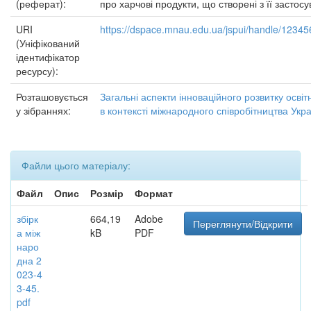
(реферат):
про харчові продукти, що створені з її застос
URI
https://dspace.mnau.edu.ua/jspui/handle/1234
(Уніфікований
ідентифікатор
ресурсу):
Розташовується
Загальні аспекти інноваційного розвитку освітн
у зібраннях:
в контексті міжнародного співробітництва Укр
Файли цього матеріалу:
Файл
Опис
Розмір
Формат
збірк
664,19
Adobe
Переглянути/Відкрити
а між
kB
PDF
наро
дна 2
023-4
3-45.
pdf