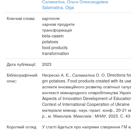
Саламатіна, Ольга Олександрівна
Salamatina, Olga
Ключові слова:
картопля
харчові продукти
трансформація
beta-casein
potatoes
food products
transformation
Дата публікації:
2023
Бібліографічний
Негреско А. Є., Саламатіна О. О. Directions for
опис:
gm potatoes. Food products created with its use
аспекти інноваційного розвитку освітньої галуз
контексті міжнародного співробітництва Украї
Aspects оf Innovation Development оf Education
Context оf International Cooperation оf Ukraine 
матеріали міжнар. наук.-практ. конф., 20-21 к
р., м. Миколаїв. Миколаїв : МНАУ, 2023. С. 43
Короткий огляд
У статті йдеться про напрями створення ГМ к