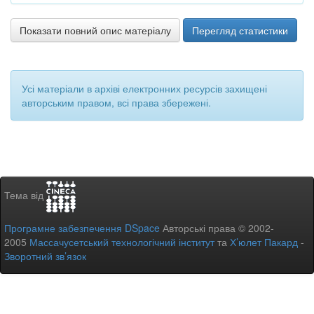
Показати повний опис матеріалу
Перегляд статистики
Усі матеріали в архіві електронних ресурсів захищені
авторським правом, всі права збережені.
Тема від
Програмне забезпечення DSpace
Авторські права © 2002-
2005
Массачусетський технологічний інститут
та
Х’юлет Пакард
-
Зворотний зв’язок