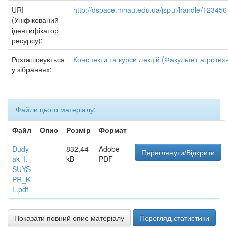
URI
http://dspace.mnau.edu.ua/jspui/handle/12345
(Уніфікований
ідентифікатор
ресурсу):
Розташовується
Конспекти та курси лекцій (Факультет агротех
у зібраннях:
Файли цього матеріалу:
Файл
Опис
Розмір
Формат
Dudy
832,44
Adobe
Переглянути/Відкрити
ak_I.
kB
PDF
SUYS
PR_K
L.pdf
Показати повний опис матеріалу
Перегляд статистики