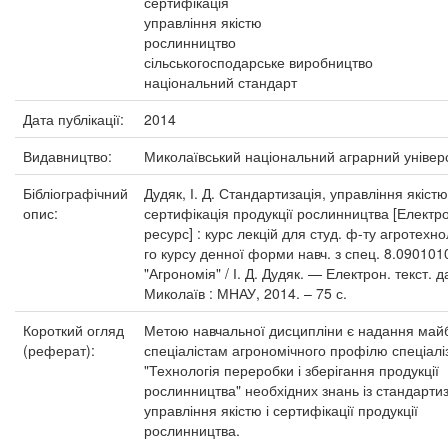
сертифікація
управління якістю
рослинництво
сільськогосподарське виробництво
національний стандарт
Дата публікації:
2014
Видавництво:
Миколаївський національний аграрний універ
Бібліографічний
Дудяк, І. Д. Стандартизація, управління якістю
опис:
сертифікація продукції рослинництва [Електр
ресурс] : курс лекцій для студ. ф-ту агротехно
го курсу денної форми навч. з спец. 8.090101
"Агрономія" / І. Д. Дудяк. — Електрон. текст. да
Миколаїв : МНАУ, 2014. – 75 с.
Короткий огляд
Метою навчальної дисципліни є надання май
(реферат):
спеціалістам агрономічного профілю спеціаліз
"Технологія переробки і зберігання продукції
рослинництва" необхідних знань із стандартиз
управління якістю і сертифікації продукції
рослинництва.