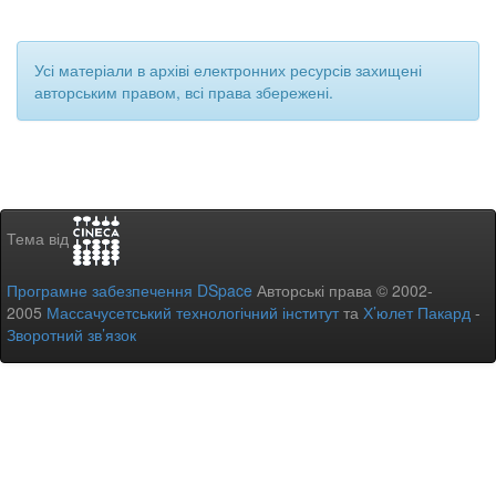
Усі матеріали в архіві електронних ресурсів захищені
авторським правом, всі права збережені.
Тема від
Програмне забезпечення DSpace
Авторські права © 2002-
2005
Массачусетський технологічний інститут
та
Х’юлет Пакард
-
Зворотний зв’язок