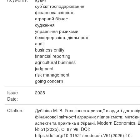
суб’єкт господарювання
фінансова звітність
аграрний бізнес
судження
управління ризиками
безперервність діяльності
audit
business entity
financial reporting
agricultural business
judgment
risk management
going concern
Issue
2025
Date:
Citation:
Дубініна М. В. Роль інвентаризації в аудиті достові
фінансової звітності аграрних підприємств: методи
аспекти та практика в Україні. Modern Economics. 
№ 51(2025). С. 87-96. DOI:
https://doi.org/10.31521/modecon.V51(2025)-10.