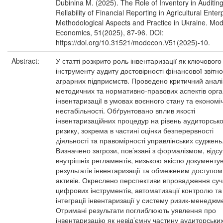
Dubinina M. (2025). The Role of Inventory in Auditing
Reliability of Financial Reporting in Agricultural Enter
Methodological Aspects and Practice in Ukraine. Mo
Economics, 51(2025), 87-96. DOI:
https://doi.org/10.31521/modecon.V51(2025)-10.
Abstract:
У статті розкрито роль інвентаризації як ключового
інструменту аудиту достовірності фінансової звітно
аграрних підприємств. Проведено критичний аналі
методичних та нормативно-правових аспектів орган
інвентаризації в умовах воєнного стану та економі
нестабільності. Обґрунтовано вплив якості
інвентаризаційних процедур на рівень аудиторсько
ризику, зокрема в частині оцінки безперервності
діяльності та правомірності управлінських суджень
Визначено загрози, пов’язані з формалізмом, відсу
внутрішніх регламентів, низькою якістю документу
результатів інвентаризації та обмеженим доступом
активів. Окреслено перспективи впровадження су
цифрових інструментів, автоматизації контролю та
інтеграції інвентаризації у систему ризик-менеджм
Отримані результати поглиблюють уявлення про
інвентаризацію як невід’ємну частину аудиторськи