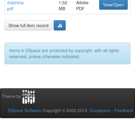
dubinina.
1,52
Adobe
View/Open
pdf
MB
PDF
Show full item record
Items in DSpace are protected by copyright, with all rights
reserved, unless otherwise indicated.
Theme by
DSpace Software
Copyright © 2002-2013
Duraspace
-
Feedback