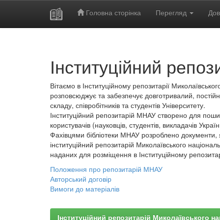
Головна сторінка
Перегляд
Дов
Skip
navigation
Інституційний репоз
Вітаємо в Інституційному репозитарії Миколаївського
розповсюджує та забезпечує довготривалий, постійн
складу, співробітників та студентів Університету.
Інституційний репозитарій МНАУ створено для пошир
користувачів (науковців, студентів, викладачів України
Фахівцями бібліотеки МНАУ розроблено документи, 
інституційний репозитарій Миколаївського національ
наданих для розміщення в Інституційному репозита
Положення про репозитарій МНАУ
Авторський договір
Вимоги до матеріалів
Інституційний репозитарій Миколаївського на