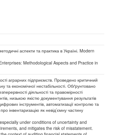
 методичні аспекти та практика в Україні. Modern
l Enterprises: Methodological Aspects and Practice in
тності аграрних підприємств. Проведено критичний
ану та економічної нестабільності. Обґрунтовано
езперервності діяльності та правомірності
нтів, низькою якістю документування результатів
ифрових інструментів, автоматизації контролю та
про інвентаризацію як невід’ємну частину
s, especially under conditions of uncertainty and
uirements, and mitigates the risk of misstatement.
he context of auditing financial statements of