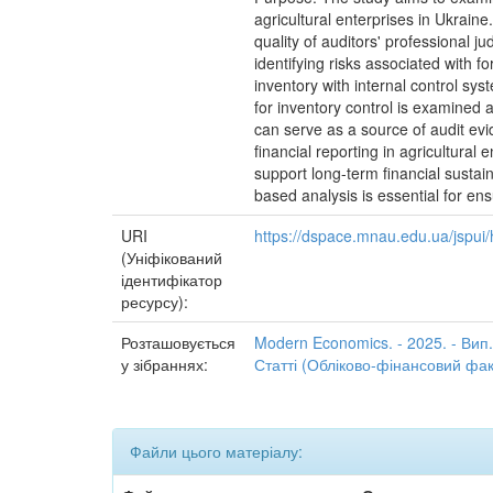
agricultural enterprises in Ukraine
quality of auditors' professional j
identifying risks associated with f
inventory with internal control sys
for inventory control is examined 
can serve as a source of audit evid
financial reporting in agricultural
support long-term financial sustai
based analysis is essential for ens
URI
https://dspace.mnau.edu.ua/jspu
(Уніфікований
ідентифікатор
ресурсу):
Розташовується
Modern Economics. - 2025. - Вип.
у зібраннях:
Статті (Обліково-фінансовий фак
Файли цього матеріалу: