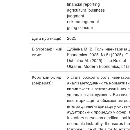
financial reporting
agricultural business
judgment
risk management
going concern
Дата публікації:
2025
Бібліографічний
Дубініна М. В. Роль інвентаризац
опис:
Economics. 2025. № 51(2025). С. 
Dubinina M. (2025). The Role of Inv
Ukraine. Modern Economics, 51(20
Короткий огляд
У статті розкрито роль інвентари
(реферат):
аналіз методичних та нормативно
вплив якості інвентаризаційних п
управлінських суджень. Визначен
інвентаризації та обмеженим до
інтеграції інвентаризації у сис
аудиторських процедур у сфері а
Inventory serves as a critical tool 
economic instability. It ensures t
Purpose. The study aims to examine