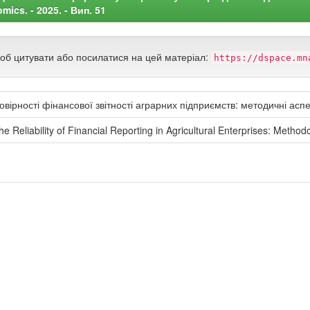
ics. - 2025. - Вип. 51
щоб цитувати або посилатися на цей матеріал:
https://dspace.mn
товірності фінансової звітності аграрних підприємств: методичні аспе
he Reliability of Financial Reporting in Agricultural Enterprises: Metho