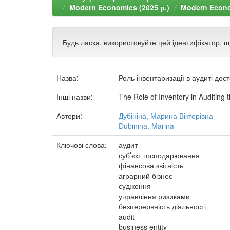
Modern Economics (2025 р.)
Modern Econom
Будь ласка, використовуйте цей ідентифікатор, 
Назва:
Роль інвентаризації в аудиті дос
Інші назви:
The Role of Inventory in Auditing t
Автори:
Дубініна, Марина Вікторівна
Dubіnіna, Marina
Ключові слова:
аудит
суб’єкт господарювання
фінансова звітність
аграрний бізнес
судження
управління ризиками
безперервність діяльності
audit
business entity