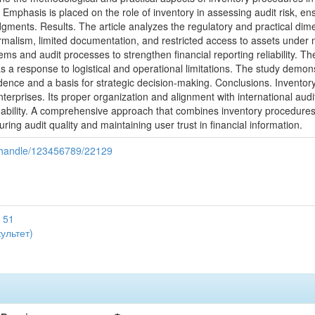
. Emphasis is placed on the role of inventory in assessing audit risk, e
udgments. Results. The article analyzes the regulatory and practical dim
ormalism, limited documentation, and restricted access to assets under ma
tems and audit processes to strengthen financial reporting reliability. T
as a response to logistical and operational limitations. The study dem
ence and a basis for strategic decision-making. Conclusions. Inventory p
 enterprises. Its proper organization and alignment with international a
nability. A comprehensive approach that combines inventory procedures wi
uring audit quality and maintaining user trust in financial information.
i/handle/123456789/22129
 51
ультет)