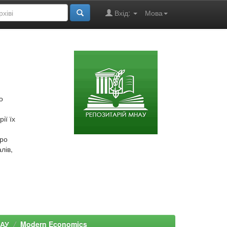
Вхід:
Мова
о
ії їх
про
лів,
НАУ
Modern Economics