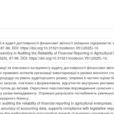
ії в аудиті достовірності фінансової звітності аграрних підприємств:
87-96. DOI: https://doi.org/10.31521/modecon.V51(2025)-10.
entory in Auditing the Reliability of Financial Reporting in Agricultura
25), 87-96. DOI: https://doi.org/10.31521/modecon.V51(2025)-10.
зації як ключового інструменту аудиту достовірності фінансової зві
-правових аспектів організації інвентаризації в умовах воєнного ст
роцедур на рівень аудиторського ризику, зокрема в частині оцінки б
о загрози, пов’язані з формалізмом, відсутністю внутрішніх регламе
ступом до активів. Окреслено перспективи впровадження сучасних ц
тему ризик-менеджменту. Отримані результати поглиблюють уявлення 
грарного бізнесу.
in auditing the reliability of financial reporting in agricultural enterprise
he accuracy of accounting data, supports compliance with legislative req
 the methodological and practical aspects of inventory procedures in t