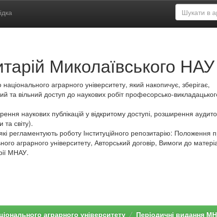
ідка
итарій Миколаївського НАУ
 національного аграрного університету, який накопичує, зберігає,
ий та вільний доступ до наукових робіт професорсько-викладацьког
ення наукових публікацій у відкритому доступі, розширення аудитор
 та світу).
які регламентують роботу Інституційного репозитарію: Положення 
ного аграрного університету, Авторський договір, Вимоги до матеріа
рії МНАУ.
ціонального аграрного університету
Періодичні видання М