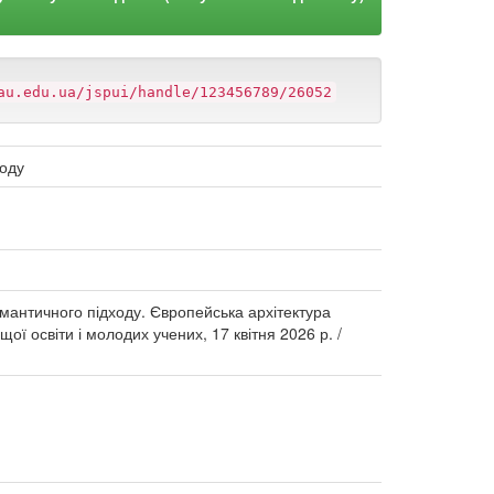
au.edu.ua/jspui/handle/123456789/26052
ходу
емантичного підходу. Європейська архітектура
ої освіти і молодих учених, 17 квітня 2026 р. /