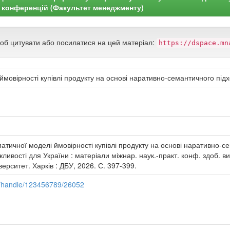
 конференцій (Факультет менеджменту)
щоб цитувати або посилатися на цей матеріал:
https://dspace.mn
мовірності купівлі продукту на основі наративно-семантичного під
атичної моделі ймовірності купівлі продукту на основі наративно-с
ливості для України : матеріали міжнар. наук.-практ. конф. здоб. вищ
ерситет. Харків : ДБУ, 2026. С. 397-399.
i/handle/123456789/26052