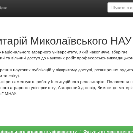
ідка
итарій Миколаївського НАУ
 національного аграрного університету, який накопичує, зберігає,
ий та вільний доступ до наукових робіт професорсько-викладацьког
ення наукових публікацій у відкритому доступі, розширення аудитор
 та світу).
які регламентують роботу Інституційного репозитарію: Положення 
ного аграрного університету, Авторський договір, Вимоги до матеріа
рії МНАУ.
ціонального аграрного університету
Факультет менеджмент