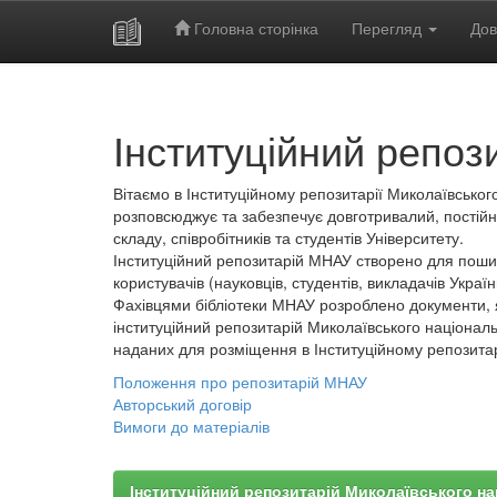
Головна сторінка
Перегляд
Дов
Skip
navigation
Інституційний репоз
Вітаємо в Інституційному репозитарії Миколаївського
розповсюджує та забезпечує довготривалий, постійн
складу, співробітників та студентів Університету.
Інституційний репозитарій МНАУ створено для пошир
користувачів (науковців, студентів, викладачів України
Фахівцями бібліотеки МНАУ розроблено документи, 
інституційний репозитарій Миколаївського національ
наданих для розміщення в Інституційному репозита
Положення про репозитарій МНАУ
Авторський договір
Вимоги до матеріалів
Інституційний репозитарій Миколаївського на