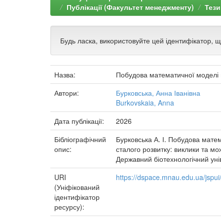
Публікації (Факультет менеджменту)
Тези
Будь ласка, використовуйте цей ідентифікатор, 
Назва:
Побудова математичної моделі й
Автори:
Бурковська, Анна Іванівна
Burkovskaia, Anna
Дата публікації:
2026
Бібліографічний
Бурковська А. І. Побудова матем
опис:
сталого розвитку: виклики та мож
Державний біотехнологічний унів
URI
https://dspace.mnau.edu.ua/jspu
(Уніфікований
ідентифікатор
ресурсу):