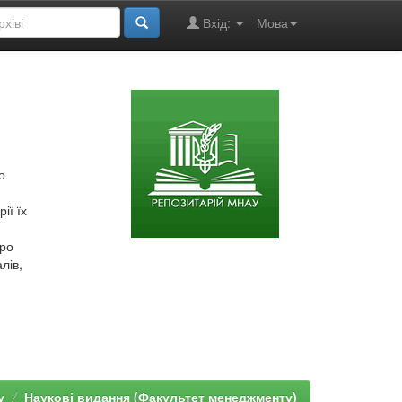
Вхід:
Мова
о
ії їх
про
лів,
у
Наукові видання (Факультет менеджменту)