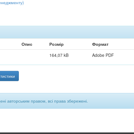
енеджменту)
Опис
Розмір
Формат
164,07 kB
Adobe PDF
тистики
щені авторським правом, всі права збережені.