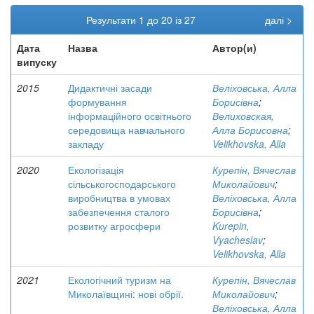
Результати 1 до 20 із 27
далі >
Дата
Назва
Автор(и)
випуску
2015
Дидактичні засади
Веліховська, Алла
формування
Борисівна
;
інформаційного освітнього
Велиховская,
середовища навчального
Алла Борисовна
;
закладу
Velikhovska, Alla
2020
Екологізація
Курепін, Вячеслав
сільськогосподарського
Миколайович
;
виробництва в умовах
Веліховська, Алла
забезпечення сталого
Борисівна
;
розвитку агросфери
Kurepin,
Vyacheslav
;
Velikhovska, Alla
2021
Екологічний туризм на
Курепін, Вячеслав
Миколаївщині: нові обрії.
Миколайович
;
Веліховська, Алла