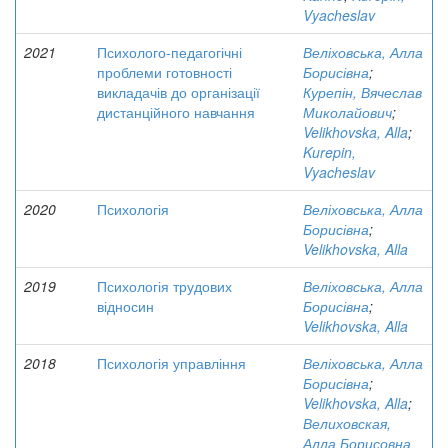
Vyacheslav
2021
Психолого-педагогічні
Веліховська, Алла
проблеми готовності
Борисівна
;
викладачів до організації
Курепін, Вячеслав
дистанційного навчання
Миколайович
;
Velikhovska, Alla
;
Kurepin,
Vyacheslav
2020
Психологія
Веліховська, Алла
Борисівна
;
Velikhovska, Alla
2019
Психологія трудових
Веліховська, Алла
відносин
Борисівна
;
Velikhovska, Alla
2018
Психологія управління
Веліховська, Алла
Борисівна
;
Velikhovska, Alla
;
Велиховская,
Алла Борисовна