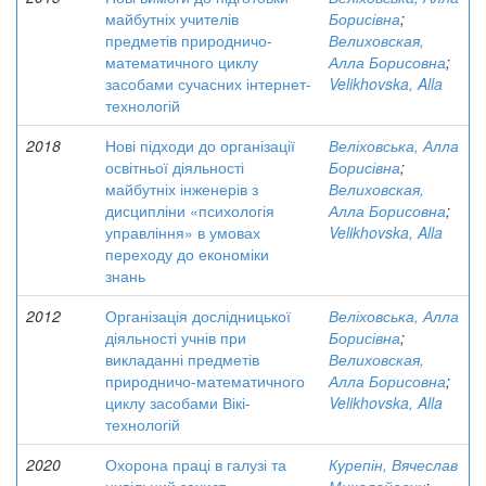
майбутніх учителів
Борисівна
;
предметів природничо-
Велиховская,
математичного циклу
Алла Борисовна
;
засобами сучасних інтернет-
Velikhovska, Alla
технологій
2018
Нові підходи до організації
Веліховська, Алла
освітньої діяльності
Борисівна
;
майбутніх інженерів з
Велиховская,
дисципліни «психологія
Алла Борисовна
;
управління» в умовах
Velikhovska, Alla
переходу до економіки
знань
2012
Організація дослідницької
Веліховська, Алла
діяльності учнів при
Борисівна
;
викладанні предметів
Велиховская,
природничо-математичного
Алла Борисовна
;
циклу засобами Вікі-
Velikhovska, Alla
технологій
2020
Охорона праці в галузі та
Курепін, Вячеслав