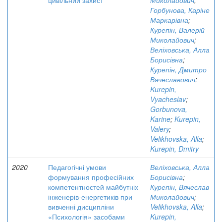
цивільний захист
Миколайович
;
Горбунова, Каріне
Маркарівна
;
Курепін, Валерій
Миколайович
;
Веліховська, Алла
Борисівна
;
Курепін, Дмитро
Вячеславович
;
Kurepin,
Vyacheslav
;
Gorbunova,
Karine
;
Kurepin,
Valery
;
Velikhovska, Alla
;
Kurepin, Dmitry
2020
Педагогічні умови
Веліховська, Алла
формування професійних
Борисівна
;
компетентностей майбутніх
Курепін, Вячеслав
інженерів-енергетиків при
Миколайович
;
вивченні дисципліни
Velikhovska, Alla
;
«Психологія» засобами
Kurepin,