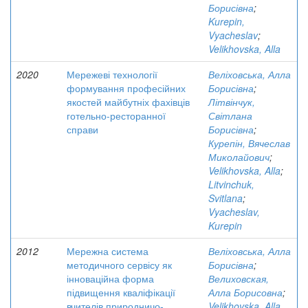
Борисівна
;
Kurepin,
Vyacheslav
;
Velikhovska, Alla
2020
Мережеві технології
Веліховська, Алла
формування професійних
Борисівна
;
якостей майбутніх фахівців
Літвінчук,
готельно-ресторанної
Світлана
справи
Борисівна
;
Курепін, Вячеслав
Миколайович
;
Velikhovska, Alla
;
Litvinchuk,
Svitlana
;
Vyacheslav,
Kurepin
2012
Мережна система
Веліховська, Алла
методичного сервісу як
Борисівна
;
інноваційна форма
Велиховская,
підвищення кваліфікації
Алла Борисовна
;
вчителів природничо-
Velikhovska, Alla