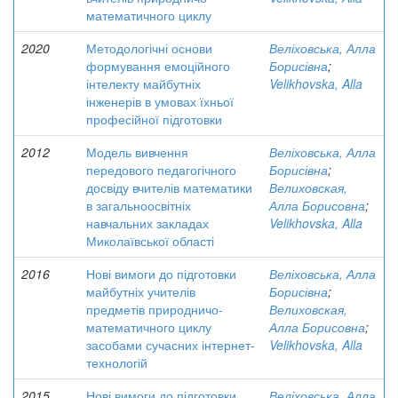
математичного циклу
2020
Методологічні основи
Веліховська, Алла
формування емоційного
Борисівна
;
інтелекту майбутніх
Velikhovska, Alla
інженерів в умовах їхньої
професійної підготовки
2012
Модель вивчення
Веліховська, Алла
передового педагогічного
Борисівна
;
досвіду вчителів математики
Велиховская,
в загальноосвітніх
Алла Борисовна
;
навчальних закладах
Velikhovska, Alla
Миколаївської області
2016
Нові вимоги до підготовки
Веліховська, Алла
майбутніх учителів
Борисівна
;
предметів природничо-
Велиховская,
математичного циклу
Алла Борисовна
;
засобами сучасних інтернет-
Velikhovska, Alla
технологій
2015
Нові вимоги до підготовки
Веліховська, Алла