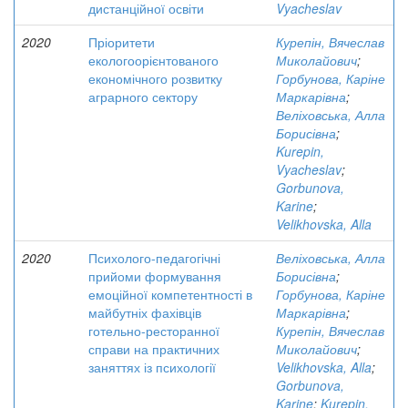
дистанційної освіти
Vyacheslav
2020
Пріоритети
Курепін, Вячеслав
екологоорієнтованого
Миколайович
;
економічного розвитку
Горбунова, Каріне
аграрного сектору
Маркарівна
;
Веліховська, Алла
Борисівна
;
Kurepin,
Vyacheslav
;
Gorbunova,
Karine
;
Velikhovska, Alla
2020
Психолого-педагогічні
Веліховська, Алла
прийоми формування
Борисівна
;
емоційної компетентності в
Горбунова, Каріне
майбутніх фахівців
Маркарівна
;
готельно-ресторанної
Курепін, Вячеслав
справи на практичних
Миколайович
;
заняттях із психології
Velikhovska, Alla
;
Gorbunova,
Karine
;
Kurepin,