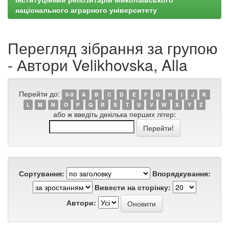
національного аграрного університету
Перегляд зібрання за групою
- Автори Velikhovska, Alla
Перейти до:
0-9
A
B
C
D
E
F
G
H
I
J
K
L
M
N
O
P
Q
R
S
T
U
V
W
X
Y
Z
або ж введіть декілька перших літер:
Сортування:
Впорядкування:
Вивести на сторінку:
Автори: